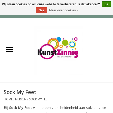
Wij slaan cookies op om onze website te verbeteren. Is dat akkoord?
Ja
Nee
Meer over cookies »
0 Artikelen - €0,00
Home
Servies
Wonen & Lifestyle
Geuren & Zepen
HappySoaps & Shampoo
Bars
Sock My Feet
HOME
/
MERKEN
/
SOCK MY FEET
Tassen & Portemonnees
Bij
Sock My Feet
vind je een verscheidenheid aan sokken voor