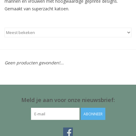
mannen en vrouwen met hoogwaardige geprinte designs.
Baby & Kids
Gemaakt van superzacht katoen.
Kinderen
Cadeauboeken
Stationery & Gifts
Geen producten gevonden!...
Sieraden
Hebbedingen
Meld je aan voor onze nieuwsbrief:
Thee, Koffie & wat Lekkers
ABONNEER
Wenskaarten