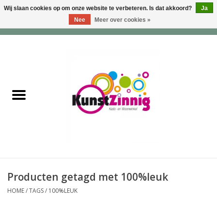
Wij slaan cookies op om onze website te verbeteren. Is dat akkoord?
Ja
Nee
Meer over cookies »
0 Artikelen - €0,00
Home
Servies
Wonen & Lifestyle
Geuren & Zepen
HappySoaps & Shampoo
Bars
Producten getagd met 100%leuk
HOME
/
TAGS
/
100%LEUK
Tassen & Portemonnees