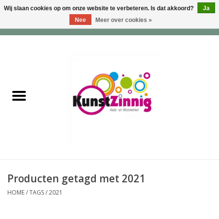
Wij slaan cookies op om onze website te verbeteren. Is dat akkoord?
Ja
Nee
Meer over cookies »
0 Artikelen - €0,00
Home
Servies
Wonen & Lifestyle
Geuren & Zepen
HappySoaps & Shampoo
Bars
Producten getagd met 2021
HOME
/
TAGS
/
2021
Tassen & Portemonnees