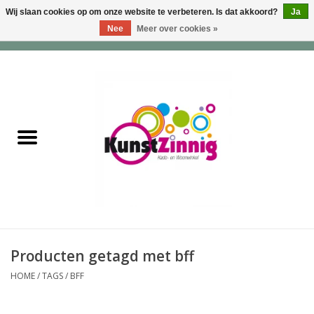
Wij slaan cookies op om onze website te verbeteren. Is dat akkoord?
Ja
Nee
Meer over cookies »
0 Artikelen - €0,00
Home
Servies
Wonen & Lifestyle
Geuren & Zepen
HappySoaps & Shampoo
Bars
Producten getagd met bff
HOME
/
TAGS
/
BFF
Tassen & Portemonnees