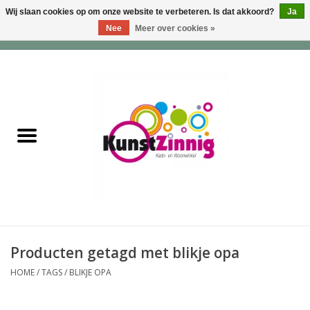
Wij slaan cookies op om onze website te verbeteren. Is dat akkoord?
Ja
Nee
Meer over cookies »
0 Artikelen - €0,00
Home
Servies
Wonen & Lifestyle
Geuren & Zepen
HappySoaps & Shampoo
Bars
Producten getagd met blikje opa
HOME
/
TAGS
/
BLIKJE OPA
Tassen & Portemonnees