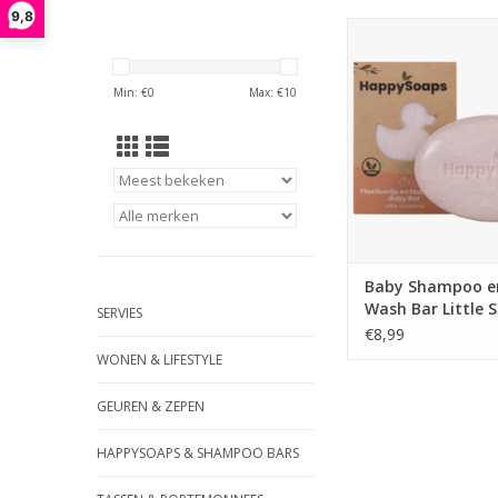
9,8
Niets fijner dan een 
Met deze plasticv
natuurlijke Baby Bar
Min: €
0
Max: €
10
haren en het huidje 
heerlijk mild was
natuurlijke shea butt
vera verzachten en v
huid. Daarnaast zorg
olie voor h
TOEVOEGEN AAN WI
Baby Shampoo e
Wash Bar Little 
SERVIES
- HappySoaps
€8,99
WONEN & LIFESTYLE
GEUREN & ZEPEN
HAPPYSOAPS & SHAMPOO BARS