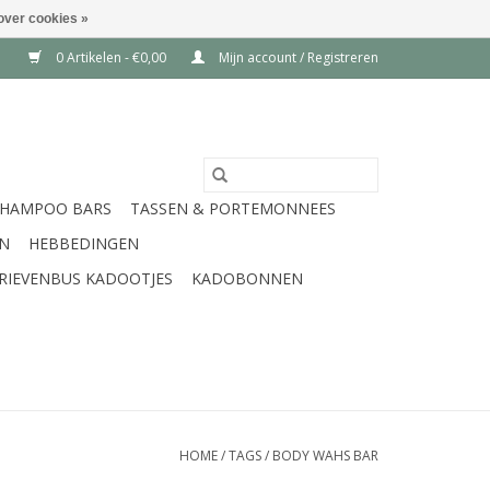
over cookies »
0 Artikelen - €0,00
Mijn account / Registreren
SHAMPOO BARS
TASSEN & PORTEMONNEES
EN
HEBBEDINGEN
RIEVENBUS KADOOTJES
KADOBONNEN
HOME
/
TAGS
/
BODY WAHS BAR