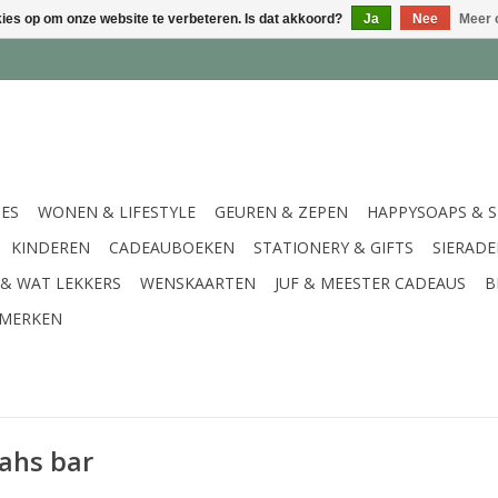
kies op om onze website te verbeteren. Is dat akkoord?
Ja
Nee
Meer 
IES
WONEN & LIFESTYLE
GEUREN & ZEPEN
HAPPYSOAPS & 
KINDEREN
CADEAUBOEKEN
STATIONERY & GIFTS
SIERAD
 & WAT LEKKERS
WENSKAARTEN
JUF & MEESTER CADEAUS
B
MERKEN
ahs bar