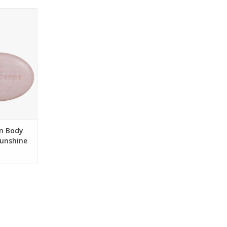
schone baby!
rije en
 kun je de
van je baby
sen. De
er en aloë
erzorgen de
t de jojoba
y
NKELWAGEN
n Body
Sunshine