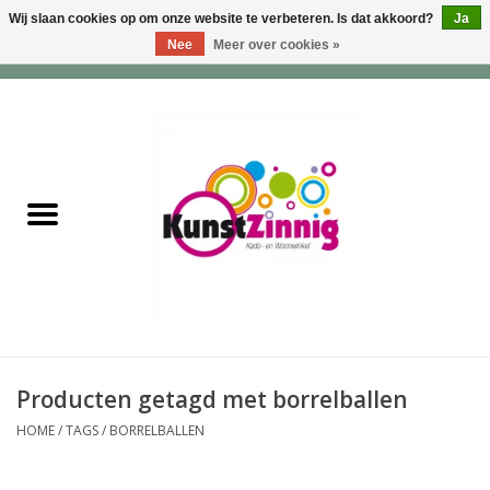
Wij slaan cookies op om onze website te verbeteren. Is dat akkoord?
Ja
Nee
Meer over cookies »
0 Artikelen - €0,00
Home
Servies
Wonen & Lifestyle
Geuren & Zepen
HappySoaps & Shampoo
Bars
Producten getagd met borrelballen
HOME
/
TAGS
/
BORRELBALLEN
Tassen & Portemonnees