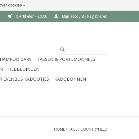
over cookies »
0 Artikelen - €0,00
Mijn account / Registreren
SHAMPOO BARS
TASSEN & PORTEMONNEES
EN
HEBBEDINGEN
RIEVENBUS KADOOTJES
KADOBONNEN
HOME
/
TAGS
/
COUNTRYFIELD