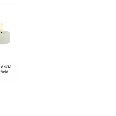
 elke ruimte
eelicht LED-
erscheiden
wax
ruik
NKELWAGEN
k Ø4CM
field