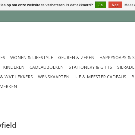
kies op om onze website te verbeteren. Is dat akkoord?
Ja
Nee
Meer 
IES
WONEN & LIFESTYLE
GEUREN & ZEPEN
HAPPYSOAPS & 
KINDEREN
CADEAUBOEKEN
STATIONERY & GIFTS
SIERAD
 & WAT LEKKERS
WENSKAARTEN
JUF & MEESTER CADEAUS
B
MERKEN
field