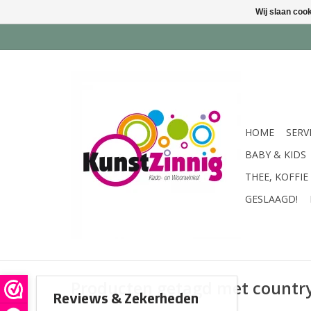
Wij slaan coo
HOME
SERV
BABY & KIDS
THEE, KOFFIE
GESLAAGD!
Producten getagd met country