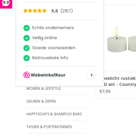
9,8
Verbeter de sfeer van
met deze prachtige th
kaarsen.
Min: €
0
Max: €
10
Niet van echt te ond
Gemaakt van 
Veiliger in geb
TOEVOEGEN AAN WI
SERVIES
Theelicht rustie
LED wit - Country
WONEN & LIFESTYLE
€7,99
GEUREN & ZEPEN
HAPPYSOAPS & SHAMPOO BARS
TASSEN & PORTEMONNEES