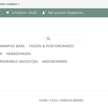
over cookies »
0 Artikelen - €0,00
Mijn account / Registreren
SHAMPOO BARS
TASSEN & PORTEMONNEES
EN
HEBBEDINGEN
RIEVENBUS KADOOTJES
KADOBONNEN
HOME
/
TAGS
/
CRIMSON BERRIES