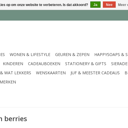
kies op om onze website te verbeteren. Is dat akkoord?
Ja
Nee
Meer 
IES
WONEN & LIFESTYLE
GEUREN & ZEPEN
HAPPYSOAPS & 
KINDEREN
CADEAUBOEKEN
STATIONERY & GIFTS
SIERAD
 & WAT LEKKERS
WENSKAARTEN
JUF & MEESTER CADEAUS
B
MERKEN
 berries