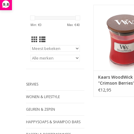
9,8
Woodwick Crimson Ber
wintergeur
Sappige bessen 
Min: €
0
Max: €
40
vermengd met kru
vleugen mistle
TOEVOEGEN AAN WI
Kaars WoodWick
"Crimson Berries"
SERVIES
WoodWick
€12,95
WONEN & LIFESTYLE
GEUREN & ZEPEN
HAPPYSOAPS & SHAMPOO BARS