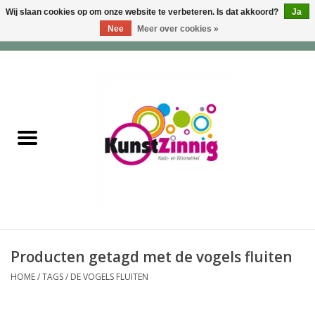
Wij slaan cookies op om onze website te verbeteren. Is dat akkoord?
Ja
Nee
Meer over cookies »
0 Artikelen - €0,00
Home
Servies
Wonen & Lifestyle
Geuren & Zepen
HappySoaps & Shampoo
Bars
Producten getagd met de vogels fluiten
HOME
/
TAGS
/
DE VOGELS FLUITEN
Tassen & Portemonnees