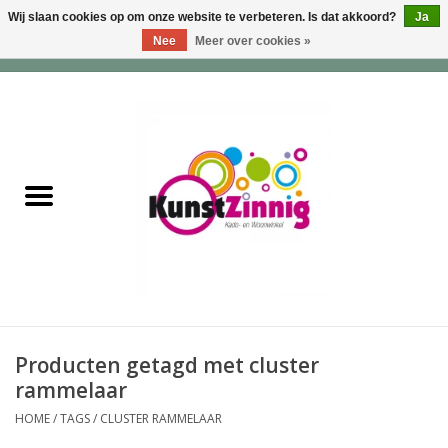
Wij slaan cookies op om onze website te verbeteren. Is dat akkoord?
Ja
Nee
Meer over cookies »
0 Artikelen - €0,00
Home
Servies
Wonen & Lifestyle
Geuren & Zepen
HappySoaps & Shampoo
Bars
Producten getagd met cluster
rammelaar
Tassen & Portemonnees
HOME
/
TAGS
/
CLUSTER RAMMELAAR