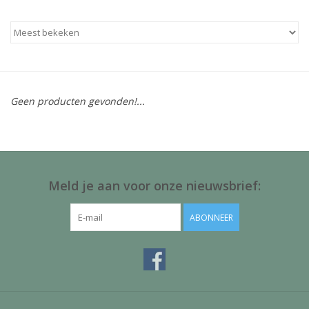
Baby & Kids
Kinderen
Cadeauboeken
Geen producten gevonden!...
Stationery & Gifts
Sieraden
Meld je aan voor onze nieuwsbrief:
Hebbedingen
ABONNEER
Thee, Koffie & wat Lekkers
Wenskaarten