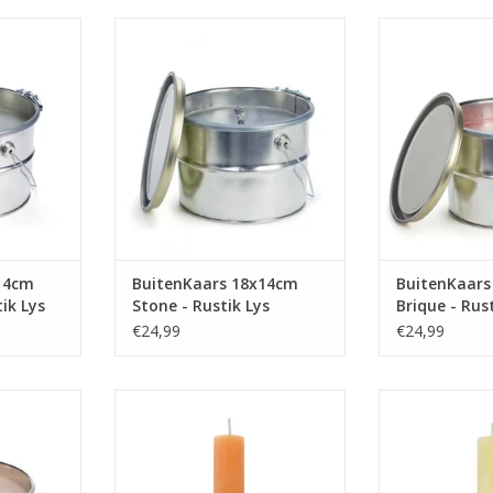
lijke
Tijdens de heerlijke
Tijdens d
 prachtige
zomeravonden is dit prachtige
zomeravonden i
n de tuin!
blik een sfeermaker in de tuin!
blik een sfeerm
te van dit
Genieten van de warmte van dit
Genieten van d
orbeeld voor
vuurtje. Ideaal bijvoorbeeld voor
vuurtje. Ideaal 
arshmallows
het roosteren van marshmallows
het roosteren 
mpvuur voor
of als ‘draagbaar’ kampvuur voor
of als ‘draagba
ng.
op de camping.
op de 
NKELWAGEN
TOEVOEGEN AAN WINKELWAGEN
De extra di
TOEVOEGEN AA
14cm
BuitenKaars 18x14cm
BuitenKaars
ik Lys
Stone - Rustik Lys
Brique - Rus
€24,99
€24,99
lijke
Fiësta like there’s no mañana! Op
Fiësta like ther
 prachtige
zwoele zomeravonden is deze
zwoele zomera
n de tuin!
fakkel je partner in crime. Deze
fakkel je partn
te van dit
fakkel is rustiek en is door en
fakkel is rusti
orbeeld voor
door gekleurd.
door g