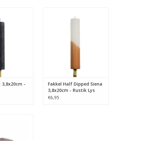
e’s no mañana! Op
Fiësta like there’s no mañana! Op
onden zijn deze
zwoele zomeravonden zijn deze
er in crime. Deze
fakkels je partner in crime. Deze
tiek, door en door
fakkels zijn rustiek, met de hand
orden per stuk
gedipt en worden per stuk
verd.
geleverd.
N WINKELWAGEN
TOEVOEGEN AAN WINKELWAGEN
t 3,8x20cm -
Fakkel Half Dipped Siena
3,8x20cm - Rustik Lys
€6,95
e heerlijke
s dit prachtige
aker in de tuin!
e warmte van dit