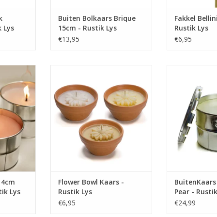
k
Buiten Bolkaars Brique
Fakkel Bellin
k Lys
15cm - Rustik Lys
Rustik Lys
€13,95
€6,95
lijke
Leuke kaars in een pot gemaakt
Tijdens d
 prachtige
van keramiek. De kaars heeft 17
zomeravonden i
n de tuin!
branduren.
blik een sfeerm
te van dit
Genieten van d
TOEVOEGEN AAN WINKELWAGEN
orbeeld voor
vuurtje. Ideaal 
arshmallows
het roosteren 
mpvuur voor
of als ‘draagba
ng.
op de 
NKELWAGEN
TOEVOEGEN AA
14cm
Flower Bowl Kaars -
BuitenKaars
ik Lys
Rustik Lys
Pear - Rustik
€6,95
€24,99