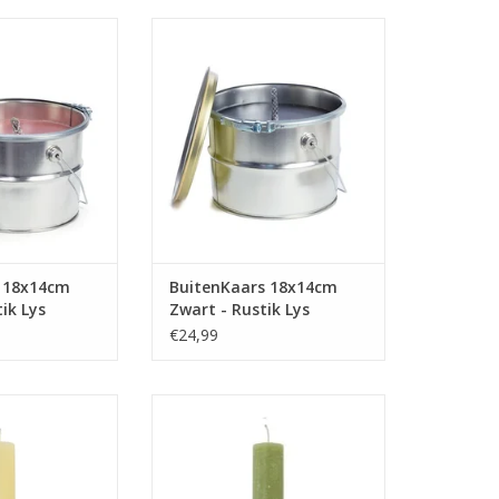
e heerlijke
Tijdens de heerlijke
s dit prachtige
zomeravonden is dit prachtige
aker in de tuin!
blik een sfeermaker in de tuin!
e warmte van dit
Genieten van de warmte van dit
bijvoorbeeld voor
vuurtje. Ideaal bijvoorbeeld voor
van marshmallows
het roosteren van marshmallows
ar’ kampvuur voor
of als ‘draagbaar’ kampvuur voor
camping.
op de camping.
TOEVOEGEN AAN WINKELWAGEN
kke lont maak
N WINKELWAGEN
 18x14cm
BuitenKaars 18x14cm
tik Lys
Zwart - Rustik Lys
€24,99
e’s no mañana! Op
Fiësta like there’s no mañana! Op
vonden is deze
zwoele zomeravonden is deze
er in crime. Deze
fakkel je partner in crime. Deze
ek en is door en
fakkel is rustiek en is door en
ekleurd.
door gekleurd.