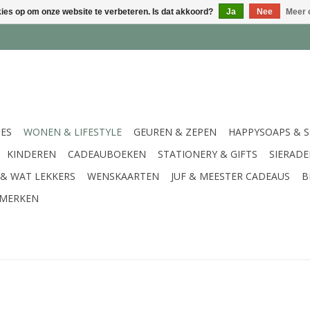
kies op om onze website te verbeteren. Is dat akkoord?
Ja
Nee
Meer 
IES
WONEN & LIFESTYLE
GEUREN & ZEPEN
HAPPYSOAPS & 
KINDEREN
CADEAUBOEKEN
STATIONERY & GIFTS
SIERAD
 & WAT LEKKERS
WENSKAARTEN
JUF & MEESTER CADEAUS
B
MERKEN