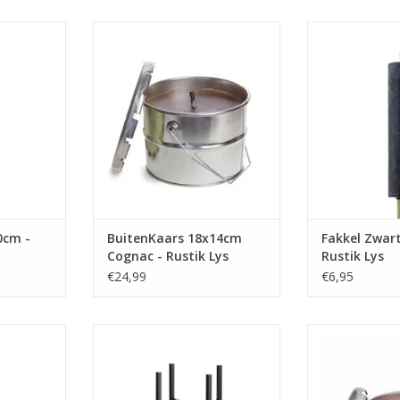
o mañana! Op
Tijdens de heerlijke
Fiësta like ther
den zijn
zomeravonden is dit prachtige
zwoele zomerav
r in crime.
blik een sfeermaker in de tuin!
fakkels je partn
iek, door en
Genieten van de warmte van dit
fakkels zijn rus
orden per
vuurtje. Ideaal bijvoorbeeld voor
gekleurd en w
d.
het roosteren van marshmallows
gele
of als ‘draagbaar’ kampvuur voor
NKELWAGEN
TOEVOEGEN AA
op de camping.
TOEVOEGEN AAN WINKELWAGEN
0cm -
BuitenKaars 18x14cm
Fakkel Zwar
Cognac - Rustik Lys
Rustik Lys
€24,99
€6,95
nkaars in de
Je buitenblik gaat in één klap van
Tijdens d
tboom, om
kampvuur naar stylish
zomeravonden i
emaal
sfeermaker voor in de tuin met
blik een sfeerm
aken.
een buitenblikstandaard.
Genieten van d