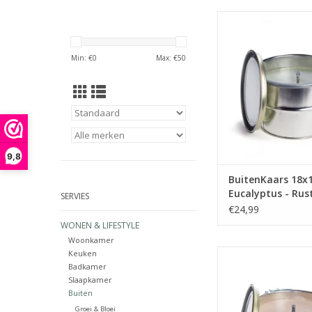
Tijdens de heer
zomeravonden is dit
blik een sfeermaker i
Min: €
0
Max: €
50
Genieten van de warm
vuurtje. Ideaal bijvo
het roosteren van m
of als ‘draagbaar’ ka
op de campi
TOEVOEGEN AAN WI
9,8
BuitenKaars 18x
Eucalyptus - Rust
SERVIES
€24,99
WONEN & LIFESTYLE
Woonkamer
Tijdens de heer
Keuken
Badkamer
zomeravonden is dit
Slaapkamer
blik een sfeermaker i
Buiten
Genieten van de warm
vuurtje. Ideaal bijvo
Groei & Bloei