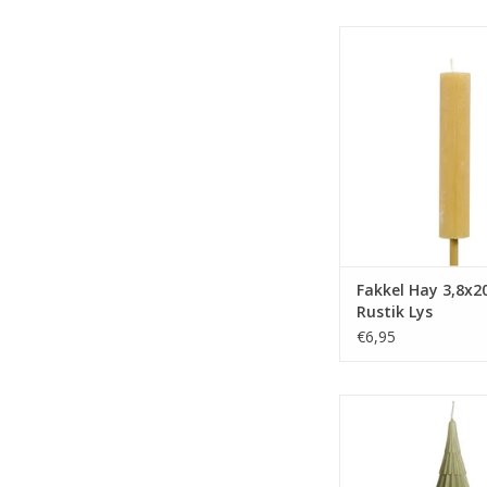
Fiësta like there’s n
zwoele zomeravon
onze fakkels je partne
Deze fakkels zijn rust
door gekleurd en w
stuk gelever
TOEVOEGEN AAN WI
Fakkel Hay 3,8x2
Rustik Lys
€6,95
Een gigantische buite
vorm van een kers
ook je tuin hel
kerstproof te m