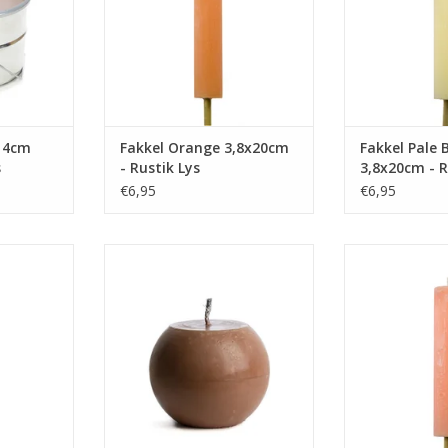
arshmallows
TOEVOEGEN AAN WINKELWAGEN
TOEVOEGEN AA
mpvuur voor
ng.
NKELWAGEN
14cm
Fakkel Orange 3,8x20cm
Fakkel Pale
s
- Rustik Lys
3,8x20cm - R
€6,95
€6,95
o mañana! Op
Prachtige stoere buitenkaars.
Fiësta like ther
n is deze
Deze kaars is met de hand
zwoele zomera
crime. Deze
gedipt. De extra dikke lont, niet
fakkel je partn
is door en
geschikt voor binnen gebruik,
fakkel is rusti
d.
maakt dat deze kaars wel tegen
door g
een beetje wind en regen kan,
NKELWAGEN
TOEVOEGEN AA
zodat je er het hele jaar lol van
hebt!
TOEVOEGEN AAN WINKELWAGEN