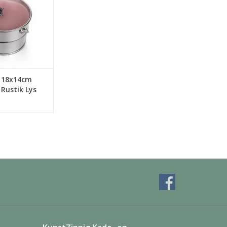
bijvoorbeeld voor
van marshmallows
ar’ kampvuur voor
camping.
N WINKELWAGEN
 18x14cm
 Rustik Lys