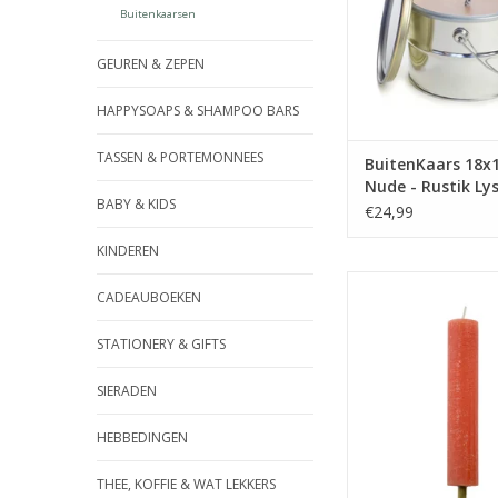
Buitenkaarsen
het roosteren van m
of als ‘draagbaar’ ka
op de campi
GEUREN & ZEPEN
TOEVOEGEN AAN WI
HAPPYSOAPS & SHAMPOO BARS
TASSEN & PORTEMONNEES
BuitenKaars 18x
Nude - Rustik Ly
BABY & KIDS
€24,99
KINDEREN
Fiësta like there’s n
CADEAUBOEKEN
zwoele zomeravonde
fakkel je partner in 
STATIONERY & GIFTS
fakkel is rustiek en 
door gekleur
SIERADEN
TOEVOEGEN AAN WI
HEBBEDINGEN
THEE, KOFFIE & WAT LEKKERS