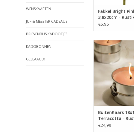
WENSKAARTEN
Fakkel Bright Pin
3,8x20cm - Rusti
JUF & MEESTER CADEAUS
€6,95
BRIEVENBUS KADOOTJES
Tijdens de heer
KADOBONNEN
zomeravonden is dit
blik een sfeermaker i
GESLAAGD!
Genieten van de warm
vuurtje. Ideaal bijvo
het roosteren van m
of als ‘draagbaar’ ka
op de campi
TOEVOEGEN AAN WI
BuitenKaars 18x
Terracotta - Rust
€24,99