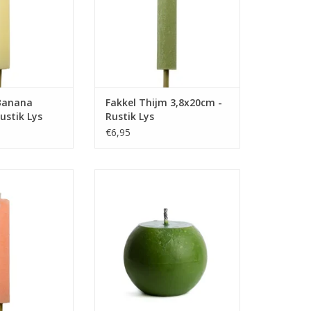
N WINKELWAGEN
TOEVOEGEN AAN WINKELWAGEN
 Banana
Fakkel Thijm 3,8x20cm -
ustik Lys
Rustik Lys
€6,95
e’s no mañana! Op
Prachtige stoere buitenkaars.
vonden is deze
Deze kaars is met de hand
er in crime. Deze
gedipt. De extra dikke lont, niet
ek en is door en
geschikt voor binnen gebruik,
ekleurd.
maakt dat deze kaars wel tegen
een beetje wind en regen kan,
N WINKELWAGEN
zodat je er het hele jaar lol van
hebt!
TOEVOEGEN AAN WINKELWAGEN