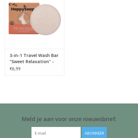
3-in-1 Travel Wash Bar
"Sweet Relaxation" -
HappySoaps
€6,99
Meld je aan voor onze nieuwsbrief:
ABONNEER