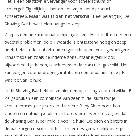
Het is een plasticvrije vervanger voor scheerschuim of
Baby & Kids
scheergel! Eigenlijk lijkt het op een vrij bekend product;
scheerzeep.
Maar wat is dan het verschil?
Heel belangrijk; De
Kinderen
Shaving Bar bevat helemaal geen zeep.
Zeep is een heel mooi natuurlijk ingredient. Het heeft echter een
Cadeauboeken
tweetal problemen; de pH-waarde is ontzettend hoog en zeep
heeft hele sterke ontvettende eigenschappen. Voor gevoeligere
Stationery & Gifts
lichaamsdelen zoals de intieme zone, maar eigenlijk ook
bijvoorbeeld je benen, is scheerzeep daarom niet geschikt. Het
Sieraden
kan zorgen voor uitdroging, irritatie en een onbalans in de pH-
waarde van je huid.
Hebbedingen
In de Shaving Bar hebben ze hier een oplossing voor ontwikkeld!
Ze gebruiken een combinatie van zeer milde, sulfaatvrije
Thee, Koffie & wat Lekkers
schuimvormer (die je ook in duurdere Baby Shampoos kan
vinden) en natuurlijke oliën en boters om ervoor te zorgen dat
de Shaving Bar super mild is voor je huid. De oliën en boters in
Wenskaarten
de bar zorgen ervoor dat het scheermes gemakkelijk over je