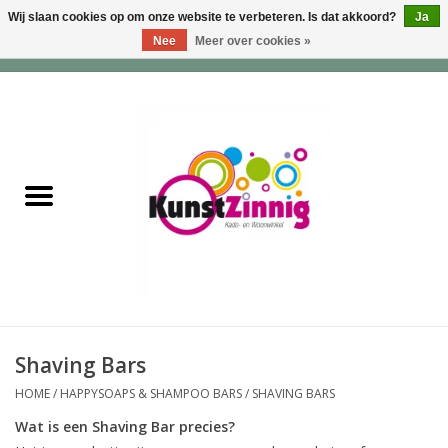
Wij slaan cookies op om onze website te verbeteren. Is dat akkoord?
Ja
Nee
Meer over cookies »
0 Artikelen - €0,00
Home
Servies
Wonen & Lifestyle
Geuren & Zepen
HappySoaps & Shampoo
Bars
Shaving Bars
HOME
/
HAPPYSOAPS & SHAMPOO BARS
/
SHAVING BARS
Tassen & Portemonnees
Wat is een Shaving Bar precies?