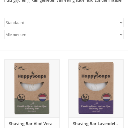
huid glijd en jij kan genieten van een gladde huid zonder irritatie!
Juf & Meester Cadeaus
Brievenbus Kadootjes
Kadobonnen
Geslaagd!
Merken
Shaving Bar Aloë Vera
Shaving Bar Lavendel -