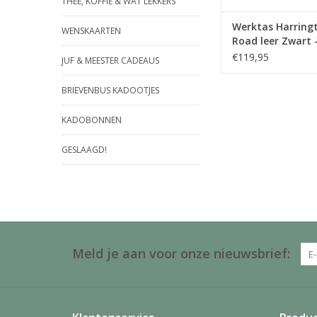
THEE, KOFFIE & WAT LEKKERS
Werktas Harring
WENSKAARTEN
Road leer Zwart 
DSTRCT
€119,95
JUF & MEESTER CADEAUS
BRIEVENBUS KADOOTJES
KADOBONNEN
GESLAAGD!
Meld je aan voor onze nieuwsbrief: