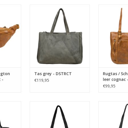
akken niet
Deze prachtige handtas uit de
Een schouderta
 ook weer
Raider Road collectie van DSTRCT
rugzak te drage
Wij hebben
is ook als schoudertas te
een prettig? 
euptasje/
gebruiken door de
achterkant bes
 overal
meegeleverde lange leren
ritsvak. Een le
grotere tas
schouderband.
een da
weg zit.
TOEVOEGEN AAN WINKELWAGEN
NKELWAGEN
ngton
Tas grey - DSTRCT
Rugtas / Sc
 -
leer cognac
€119,95
€99,95
tevens als
Deze schoudertas heeft een ruim
Zowel de voor- a
Is dat niet
hoofdcompartiment met interne
van de tas heeft
or- en de
vak verdeling, tevens ritsvak. Met
en er is een
n over een
intern extra rits- en steekvak voor
verstelbare 
ormaat voor
je belangrijkste 'dagelijkse'