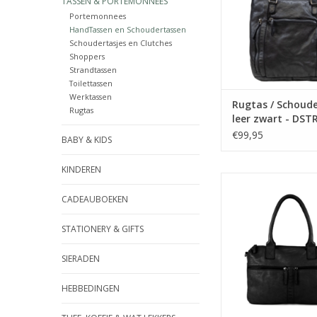
TASSEN & PORTEMONNEES
een dagje we
Portemonnees
HandTassen en Schoudertassen
TOEVOEGEN AAN WI
Schoudertasjes en Clutches
Shoppers
Strandtassen
Toilettassen
Werktassen
Rugtas / Schoud
Rugtas
leer zwart - DST
€99,95
BABY & KIDS
KINDEREN
Fijne soepele leren w
een Dubbel vak 
CADEAUBOEKEN
binnenkant en het tus
groot genoeg voor e
STATIONERY & GIFTS
laptop. Deze vak is a
met een rits. Aan de
SIERADEN
verschillende vakk
extra vakjes voor
HEBBEDINGEN
TOEVOEGEN AAN WI