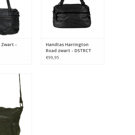
N WINKELWAGEN
lange, verstelbare schouderband
meegeleverd waarmee je deze
tas op de door jou gewenste
lengte over de schouder ku
TOEVOEGEN AAN WINKELWAGEN
 Zwart -
Handtas Harrington
Road zwart - DSTRCT
€99,95
 afsluitbaar met
 Op de voorzijde
svakken. Binnenin
e, een insteekvak
e smartphone.
N WINKELWAGEN