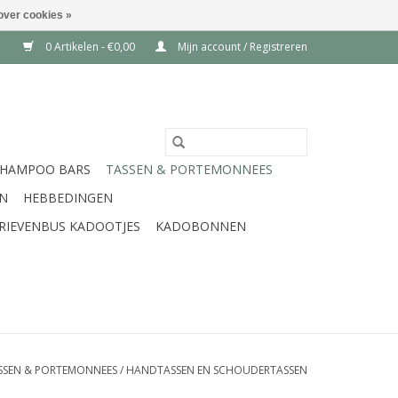
over cookies »
0 Artikelen - €0,00
Mijn account / Registreren
SHAMPOO BARS
TASSEN & PORTEMONNEES
EN
HEBBEDINGEN
RIEVENBUS KADOOTJES
KADOBONNEN
SSEN & PORTEMONNEES
/
HANDTASSEN EN SCHOUDERTASSEN