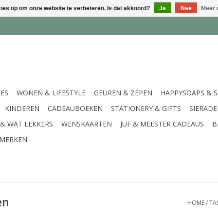
kies op om onze website te verbeteren. Is dat akkoord?
Ja
Nee
Meer 
IES
WONEN & LIFESTYLE
GEUREN & ZEPEN
HAPPYSOAPS & 
KINDEREN
CADEAUBOEKEN
STATIONERY & GIFTS
SIERAD
 & WAT LEKKERS
WENSKAARTEN
JUF & MEESTER CADEAUS
B
MERKEN
en
HOME
/
TA