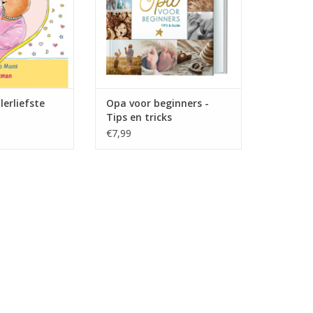
gouden foliedruk op het omslag.
N WINKELWAGEN
TOEVOEGEN AAN WINKELWAGEN
lerliefste
Opa voor beginners -
Tips en tricks
€7,99