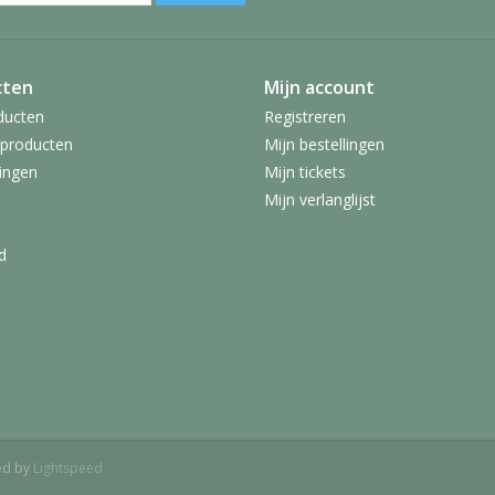
cten
Mijn account
ducten
Registreren
producten
Mijn bestellingen
ingen
Mijn tickets
Mijn verlanglijst
d
ed by
Lightspeed