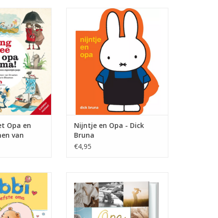
et, de beroemde
Opa en nijntje doen altijd leuke
edjes en versjes,
dingen samen. Opa maakt een
inderen leren van
vlieger voor nijntje en samen
a’s en oma’s, op
gaan ze naar de bibliotheek.
e crèche? Via de
TOEVOEGEN AAN WINKELWAGEN
je een playlist
ouwe’ liedjes en
iefst 86 stuks!)
N WINKELWAGEN
t Opa en
Nijntje en Opa - Dick
men van
Bruna
€4,95
de markt,' zegt
Hoera, je bent opa geworden! Dit
ma.
prachtige cadeauboekje staat vol
Ik pak de mand!
met interessante weetjes, tips
 je dragen, oma?'
voor leuke activiteiten en uitjes
ze, hand in hand.
met je kleinkind. Luxe uitgave met