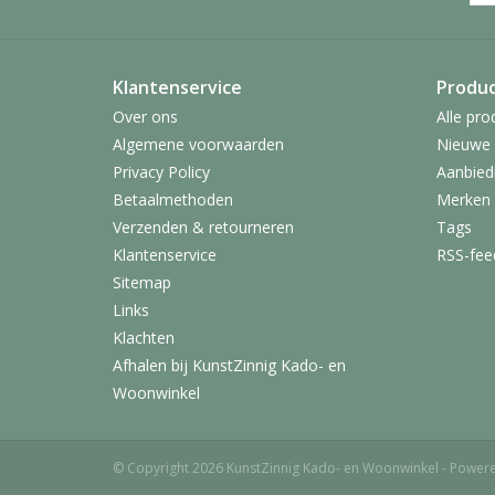
Klantenservice
Produ
Over ons
Alle pro
Algemene voorwaarden
Nieuwe 
Privacy Policy
Aanbied
Betaalmethoden
Merken
Verzenden & retourneren
Tags
Klantenservice
RSS-fee
Sitemap
Links
Klachten
Afhalen bij KunstZinnig Kado- en
Woonwinkel
© Copyright 2026 KunstZinnig Kado- en Woonwinkel - Power