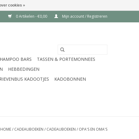
over cookies »
0 Artikelen - €0,00
Mijn account / Registreren
SHAMPOO BARS
TASSEN & PORTEMONNEES
EN
HEBBEDINGEN
RIEVENBUS KADOOTJES
KADOBONNEN
HOME
/
CADEAUBOEKEN
/
CADEAUBOEKEN
/
OPA'S EN OMA'S