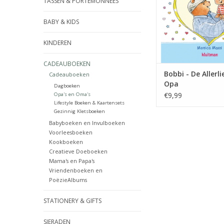
TASSEN & PORTEMONNEES
TOEVOEGEN AAN WI
BABY & KIDS
KINDEREN
CADEAUBOEKEN
Bobbi - De Allerli
Cadeauboeken
Opa
Dagboeken
€9,99
Opa's en Oma's
Lifestyle Boeken & Kaartensets
Gezinnig Kletsboeken
Babyboeken en Invulboeken
Voorleesboeken
Kookboeken
Creatieve Doeboeken
Mama's en Papa's
Vriendenboeken en
PoëzieAlbums
STATIONERY & GIFTS
SIERADEN