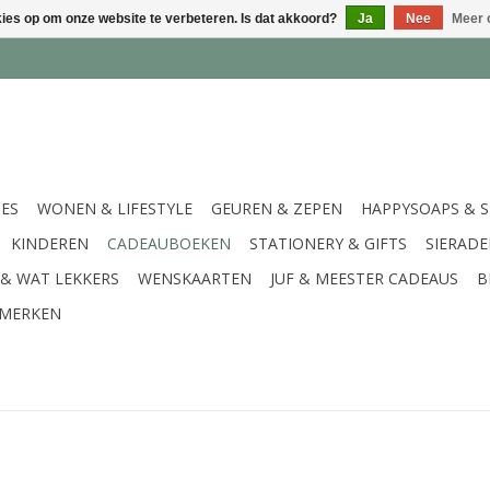
kies op om onze website te verbeteren. Is dat akkoord?
Ja
Nee
Meer 
IES
WONEN & LIFESTYLE
GEUREN & ZEPEN
HAPPYSOAPS & 
KINDEREN
CADEAUBOEKEN
STATIONERY & GIFTS
SIERAD
 & WAT LEKKERS
WENSKAARTEN
JUF & MEESTER CADEAUS
B
MERKEN