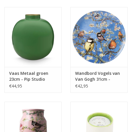
Juf & Meester Cadeaus
Brievenbus Kadootjes
Kadobonnen
Geslaagd!
Merken
Vaas Metaal groen
Wandbord Vogels van
23cm - Pip Studio
Van Gogh 31cm -
Heinen Delfts Blauw
€44,95
€42,95