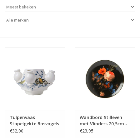
Baby & Kids
Kinderen
Cadeauboeken
Stationery & Gifts
Sieraden
Hebbedingen
Thee, Koffie & wat Lekkers
Tulpenvaas
Wandbord Stilleven
Stapelgekte Bosvogels
met Vlinders 20,5cm -
Wenskaarten
Midden 10cm - Heinen
Heinen Delfts Blauw
€32,00
€23,95
Delfts Blauw