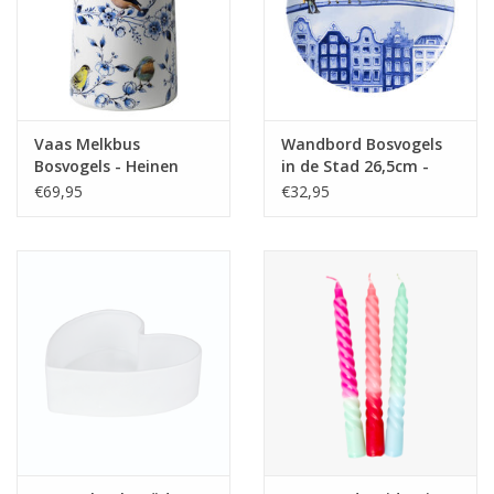
Vaas Melkbus
Wandbord Bosvogels
Bosvogels - Heinen
in de Stad 26,5cm -
Delfts Blauw
Heinen Delfts Blauw
€69,95
€32,95