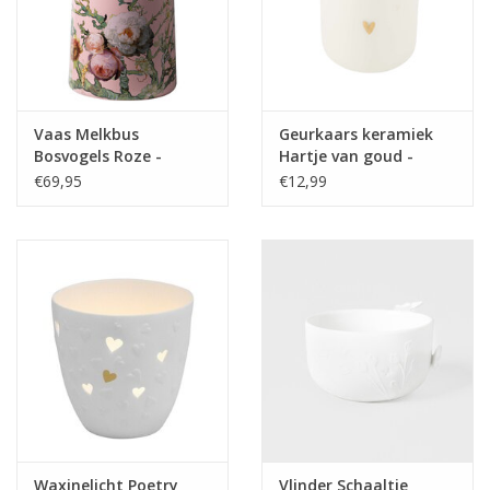
Vaas Melkbus
Geurkaars keramiek
Bosvogels Roze -
Hartje van goud -
Heinen Delfts Blauw
Zusss
€69,95
€12,99
Waxinelicht Poetry
Vlinder Schaaltje