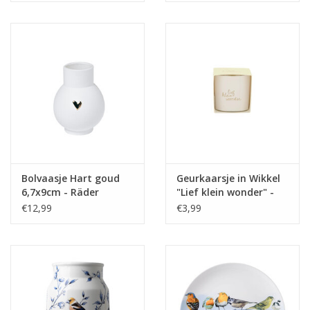
Bolvaasje Hart goud
Geurkaarsje in Wikkel
6,7x9cm - Räder
"Lief klein wonder" -
Zusss
€12,99
€3,99