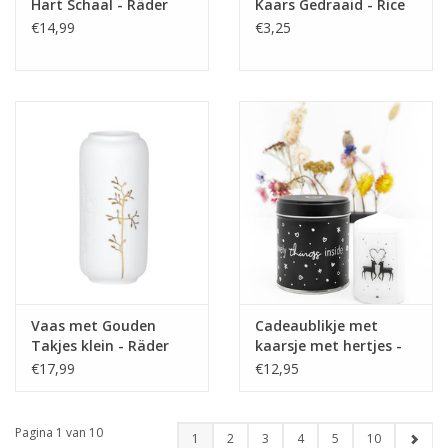
Hart Schaal - Räder
Kaars Gedraaid - Rice
€14,99
€3,25
Vaas met Gouden
Cadeaublikje met
Takjes klein - Räder
kaarsje met hertjes -
Zoedt
€17,99
€12,95
Pagina 1 van 10
1
2
3
4
5
10