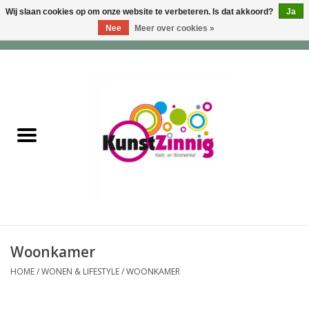
Wij slaan cookies op om onze website te verbeteren. Is dat akkoord?
Ja
Nee
Meer over cookies »
0 Artikelen - €0,00
Home
Servies
Wonen & Lifestyle
Geuren & Zepen
HappySoaps & Shampoo
Bars
Woonkamer
HOME
/
WONEN & LIFESTYLE
/
WOONKAMER
Tassen & Portemonnees