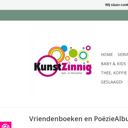
Wij slaan coo
HOME
SERV
BABY & KIDS
THEE, KOFFIE
GESLAAGD!
Vriendenboeken en PoëzieAl