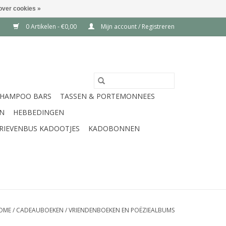
over cookies »
0 Artikelen - €0,00
Mijn account / Registreren
SHAMPOO BARS
TASSEN & PORTEMONNEES
EN
HEBBEDINGEN
RIEVENBUS KADOOTJES
KADOBONNEN
OME
/
CADEAUBOEKEN
/
VRIENDENBOEKEN EN POËZIEALBUMS