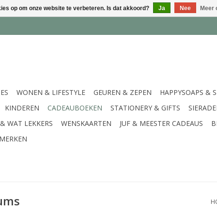
kies op om onze website te verbeteren. Is dat akkoord?
Ja
Nee
Meer 
IES
WONEN & LIFESTYLE
GEUREN & ZEPEN
HAPPYSOAPS & 
KINDEREN
CADEAUBOEKEN
STATIONERY & GIFTS
SIERAD
 & WAT LEKKERS
WENSKAARTEN
JUF & MEESTER CADEAUS
B
MERKEN
bums
H