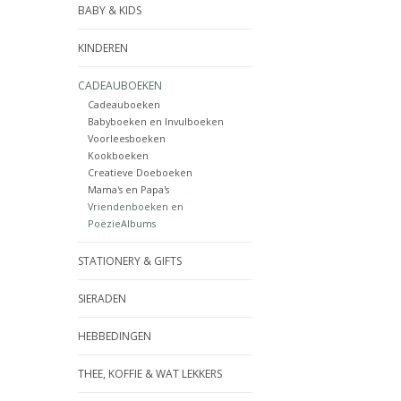
BABY & KIDS
KINDEREN
CADEAUBOEKEN
Cadeauboeken
Babyboeken en Invulboeken
Voorleesboeken
Kookboeken
Creatieve Doeboeken
Mama's en Papa's
Vriendenboeken en
PoëzieAlbums
STATIONERY & GIFTS
SIERADEN
HEBBEDINGEN
THEE, KOFFIE & WAT LEKKERS