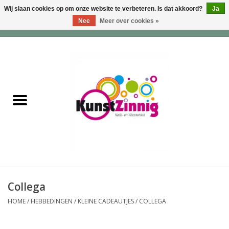
Wij slaan cookies op om onze website te verbeteren. Is dat akkoord?
Ja
Nee
Meer over cookies »
0 Artikelen - €0,00
Home
Servies
Wonen & Lifestyle
Geuren & Zepen
HappySoaps & Shampoo
Bars
Collega
HOME
/
HEBBEDINGEN
/
KLEINE CADEAUTJES
/
COLLEGA
Tassen & Portemonnees