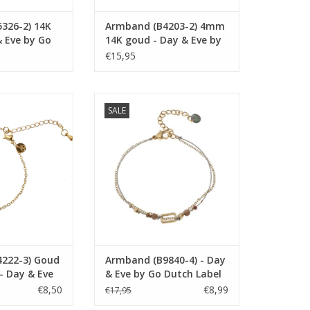
326-2) 14K
Armband (B4203-2) 4mm
& Eve by Go
14K goud - Day & Eve by
Go Dutch Label
€15,95
4222-3) Goud
Armband (B9840-4) - Day & Eve
SALE
Day & Eve by Go
by Go Dutch Label
 Label
TOEVOEGEN AAN WINKELWAGEN
N WINKELWAGEN
222-3) Goud
Armband (B9840-4) - Day
- Day & Eve
& Eve by Go Dutch Label
 Label
€8,50
€8,99
€17,95