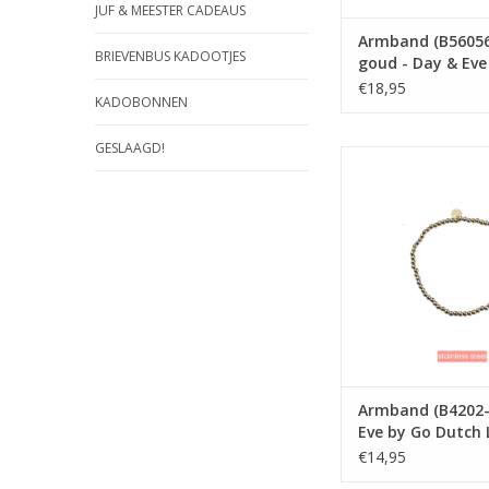
JUF & MEESTER CADEAUS
Armband (B56056
BRIEVENBUS KADOOTJES
goud - Day & Eve
Dutch Label
€18,95
KADOBONNEN
GESLAAGD!
Armband (B4202-3) D
Go Dutch La
TOEVOEGEN AAN WI
Armband (B4202-
Eve by Go Dutch 
€14,95