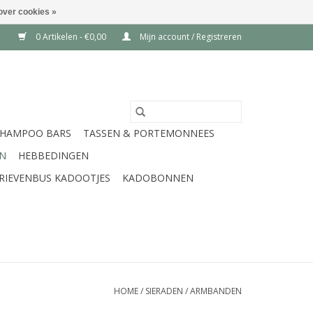
over cookies »
0 Artikelen - €0,00
Mijn account / Registreren
SHAMPOO BARS
TASSEN & PORTEMONNEES
EN
HEBBEDINGEN
RIEVENBUS KADOOTJES
KADOBONNEN
HOME
/
SIERADEN
/
ARMBANDEN