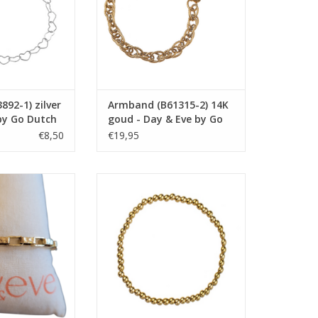
92-1) zilver
Armband (B61315-2) 14K
by Go Dutch
goud - Day & Eve by Go
Dutch Label
€8,50
€19,95
6-2) 14K goud -
Armband (B4203-2) 4mm 14K
Go Dutch Label
goud - Day & Eve by Go Dutch
Label
N WINKELWAGEN
TOEVOEGEN AAN WINKELWAGEN