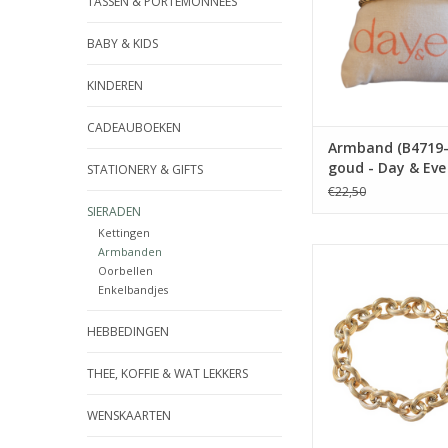
TASSEN & PORTEMONNEES
BABY & KIDS
KINDEREN
CADEAUBOEKEN
Armband (B4719-
goud - Day & Eve
STATIONERY & GIFTS
Dutch Label
€22,50
SIERADEN
Kettingen
Armbanden
Armband (B56056-2) 
Oorbellen
Day & Eve by Go Du
Enkelbandjes
TOEVOEGEN AAN WI
HEBBEDINGEN
THEE, KOFFIE & WAT LEKKERS
WENSKAARTEN