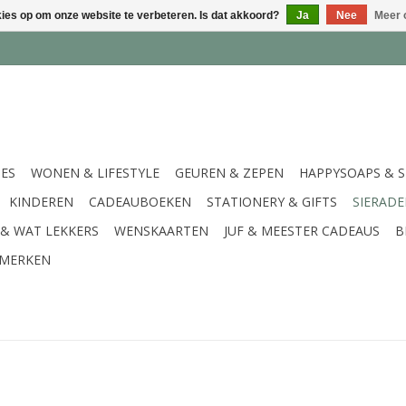
kies op om onze website te verbeteren. Is dat akkoord?
Ja
Nee
Meer 
IES
WONEN & LIFESTYLE
GEUREN & ZEPEN
HAPPYSOAPS & 
KINDEREN
CADEAUBOEKEN
STATIONERY & GIFTS
SIERAD
 & WAT LEKKERS
WENSKAARTEN
JUF & MEESTER CADEAUS
B
MERKEN