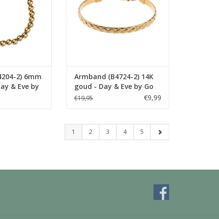
4204-2) 6mm
Armband (B4724-2) 14K
ay & Eve by
goud - Day & Eve by Go
bel
Dutch Label
€9,99
€19,95
1
2
3
4
5