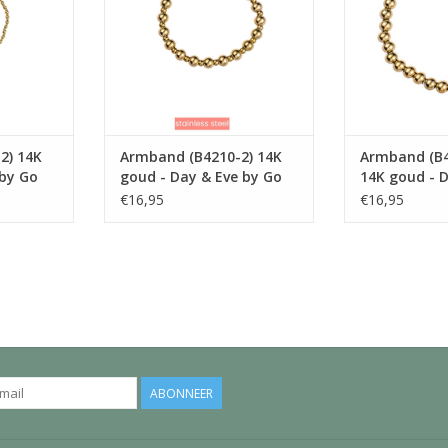
2) 14K
Armband (B4210-2) 14K
Armband (B
 by Go
goud - Day & Eve by Go
14K goud - D
Dutch Label
Go Dutch La
€16,95
€16,95
ABONNEER