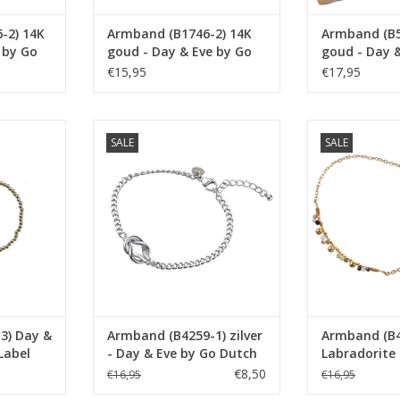
-2) 14K
Armband (B1746-2) 14K
Armband (B5
 by Go
goud - Day & Eve by Go
goud - Day 
Dutch Label
Dutch Label
€15,95
€17,95
ay & Eve by
Armband (B4259-1) zilver - Day &
Armband (B
SALE
SALE
bel
Eve by Go Dutch Label
Labradorite - 
Dutch
NKELWAGEN
TOEVOEGEN AAN WINKELWAGEN
TOEVOEGEN AA
3) Day &
Armband (B4259-1) zilver
Armband (B4
Label
- Day & Eve by Go Dutch
Labradorite 
Label
by Go Dutch
€8,50
€16,95
€16,95