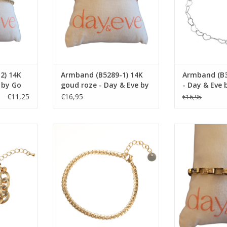
2) 14K
Armband (B5289-1) 14K
Armband (B38
 by Go
goud roze - Day & Eve by
- Day & Eve 
Go Dutch Label.
Label
€11,25
€16,95
€16,95
14K goud -
Armband (B1746-2) 14K goud -
Armband (B532
tch Label
Day & Eve by Go Dutch Label
Day & Eve by 
NKELWAGEN
TOEVOEGEN AAN WINKELWAGEN
TOEVOEGEN AA