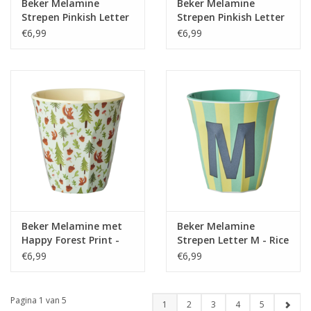
Beker Melamine
Beker Melamine
Strepen Pinkish Letter
Strepen Pinkish Letter
D - Rice
A - Rice
€6,99
€6,99
Beker Melamine met
Beker Melamine
Happy Forest Print -
Strepen Letter M - Rice
Rice
€6,99
€6,99
Pagina 1 van 5
1
2
3
4
5