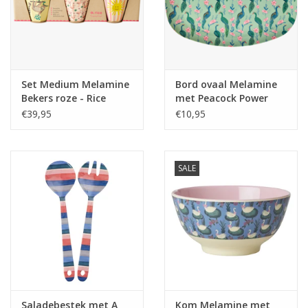
Set Medium Melamine
Bord ovaal Melamine
Bekers roze - Rice
met Peacock Power
Print - Rice
€39,95
€10,95
SALE
Saladebestek met A
Kom Melamine met