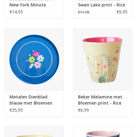
New York Minute
Swan Lake print - Rice
Stripes print - Rice
€14,95
€9,95
€11,95
Metalen Dienblad
Beker Melamine met
blauw met Bloemen
Bloemen print - Rice
Print - Rice
€35,95
€6,99