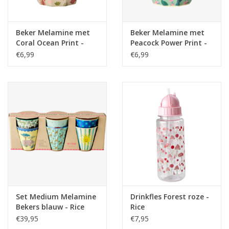
Beker Melamine met
Beker Melamine met
Coral Ocean Print -
Peacock Power Print -
Rice
Rice
€6,99
€6,99
Set Medium Melamine
Drinkfles Forest roze -
Bekers blauw - Rice
Rice
€39,95
€7,95