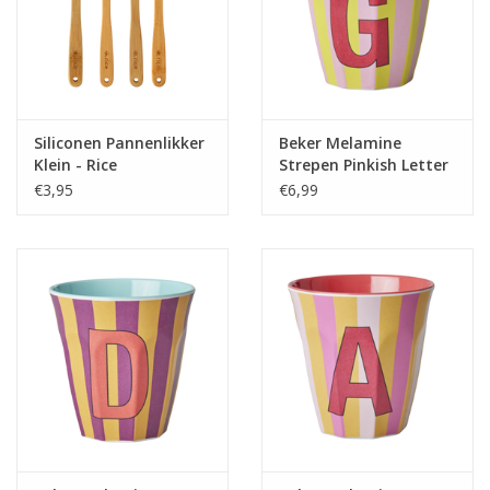
Siliconen Pannenlikker
Beker Melamine
Klein - Rice
Strepen Pinkish Letter
G - Rice
€3,95
€6,99