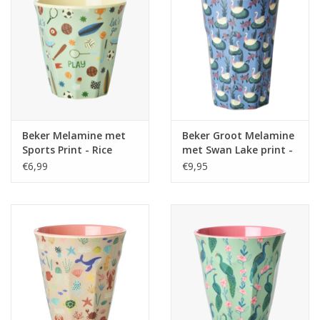
Beker Melamine met
Beker Groot Melamine
Sports Print - Rice
met Swan Lake print -
Rice
€6,99
€9,95