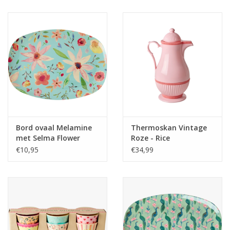
Juf & Meester Cadeaus
Brievenbus Kadootjes
Kadobonnen
Geslaagd!
Merken
Bord ovaal Melamine
Thermoskan Vintage
met Selma Flower
Roze - Rice
print mint - Rice
€10,95
€34,99