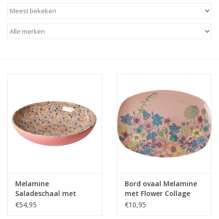
Baby & Kids
Kinderen
Cadeauboeken
Stationery & Gifts
Sieraden
Hebbedingen
Thee, Koffie & wat Lekkers
Melamine
Bord ovaal Melamine
Saladeschaal met
met Flower Collage
Wenskaarten
Small Sandy Flower
Print - Rice
€54,95
€10,95
print - Rice