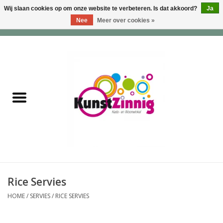
Wij slaan cookies op om onze website te verbeteren. Is dat akkoord?
Ja
Nee
Meer over cookies »
0 Artikelen - €0,00
Home
Servies
Wonen & Lifestyle
Geuren & Zepen
HappySoaps & Shampoo
Bars
Rice Servies
HOME
/
SERVIES
/
RICE SERVIES
Tassen & Portemonnees