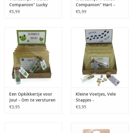
Companion" Lucky
Companion" Hart -
Clover - Räder
Räder
€5,99
€5,99
Een Opkikkertje voor
Kleine Voetjes, Vele
Jou! - Om te versturen
Stapjes -
Geboortepost
€3,95
€3,95