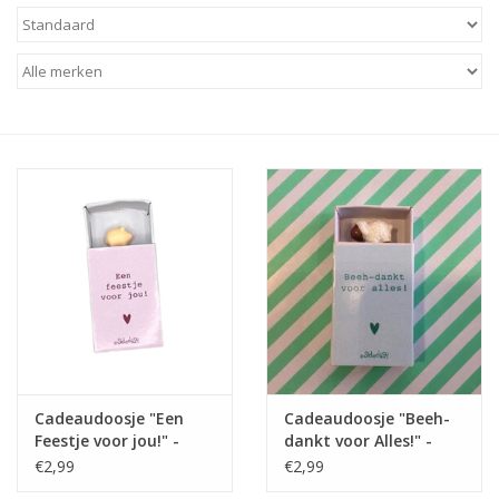
Baby & Kids
Kinderen
Cadeauboeken
Stationery & Gifts
Sieraden
Hebbedingen
Thee, Koffie & wat Lekkers
Cadeaudoosje "Een
Cadeaudoosje "Beeh-
Feestje voor jou!" -
dankt voor Alles!" -
Wenskaarten
Sidedish
Sidedish
€2,99
€2,99