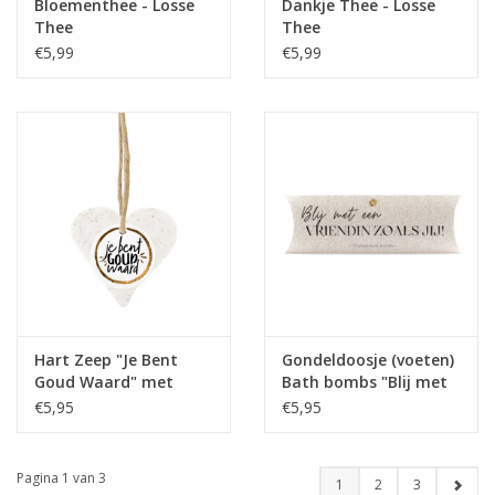
Bloementhee - Losse
Dankje Thee - Losse
Thee
Thee
€5,99
€5,99
Hart Zeep "Je Bent
Gondeldoosje (voeten)
Goud Waard" met
Bath bombs "Blij met
Freshness Geur - 100%
een Vriendin zoals jij" -
€5,95
€5,95
Leuk
The Big Gifts
Pagina 1 van 3
1
2
3