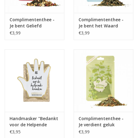
Complimententhee -
Complimententhee -
Je bent Geliefd
Je bent het Waard
€3,99
€3,99
Handmasker "Bedankt
Complimententhee -
voor de Helpende
Je verdient geluk
Handen" - 100% Leuk
€3,95
€3,99