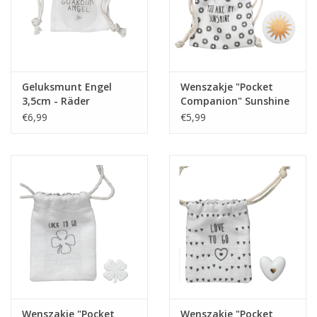
Geluksmunt Engel
Wenszakje "Pocket
3,5cm - Räder
Companion" Sunshine
- Räder
€6,99
€5,99
Wenszakje "Pocket
Wenszakje "Pocket