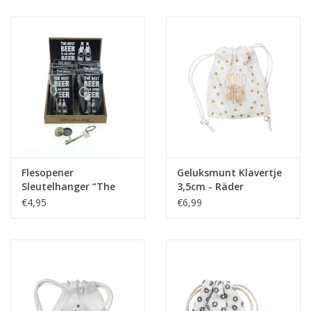
Juf & Meester Cadeaus
Brievenbus Kadootjes
Kadobonnen
Geslaagd!
Merken
Flesopener
Geluksmunt Klavertje
Sleutelhanger “The
3,5cm - Räder
best Beer is an open
€4,95
€6,99
Beer”