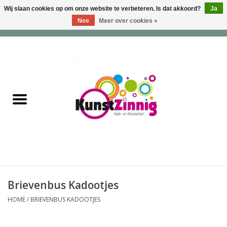
Wij slaan cookies op om onze website te verbeteren. Is dat akkoord?
Ja
Nee
Meer over cookies »
0 Artikelen - €0,00
Home
Servies
Wonen & Lifestyle
Geuren & Zepen
HappySoaps & Shampoo
Bars
Brievenbus Kadootjes
HOME
/
BRIEVENBUS KADOOTJES
Tassen & Portemonnees