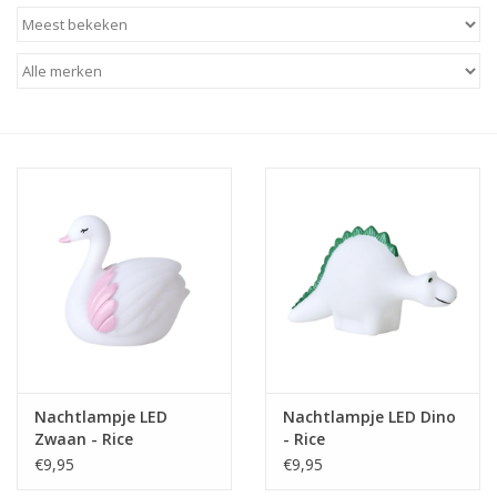
Baby & Kids
Kinderen
Cadeauboeken
Stationery & Gifts
Sieraden
Hebbedingen
Thee, Koffie & wat Lekkers
Nachtlampje LED
Nachtlampje LED Dino
Zwaan - Rice
- Rice
Wenskaarten
€9,95
€9,95