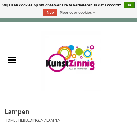
Wij slaan cookies op om onze website te verbeteren. Is dat akkoord?
Ja
Nee
Meer over cookies »
0 Artikelen - €0,00
Home
Servies
Wonen & Lifestyle
Geuren & Zepen
HappySoaps & Shampoo
Bars
Lampen
HOME
/
HEBBEDINGEN
/
LAMPEN
Tassen & Portemonnees