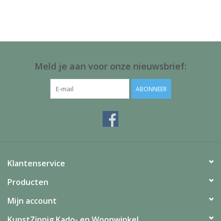
Juf & Meester Cadeaus
Brievenbus Kadootjes
Kadobonnen
Meld je aan voor onze nieuwsbrief:
Geslaagd!
ABONNEER
Merken
Klantenservice
Producten
Mijn account
KunstZinnig Kado- en Woonwinkel