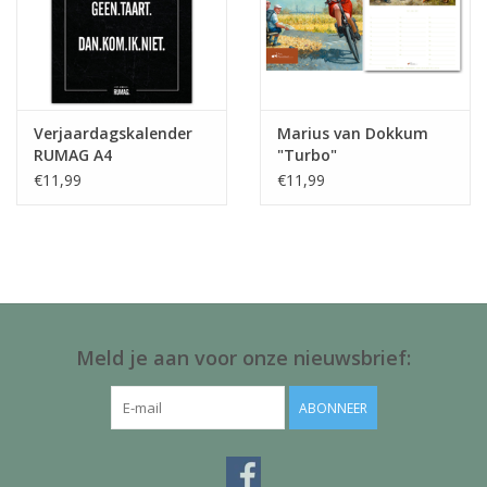
Verjaardagskalender
Marius van Dokkum
RUMAG A4
"Turbo"
Verjaardagskalender
€11,99
€11,99
Meld je aan voor onze nieuwsbrief:
ABONNEER