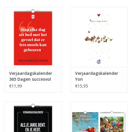
Juf & Meester Cadeaus
Brievenbus Kadootjes
Kadobonnen
Geslaagd!
Merken
Verjaardagskalender
Verjaardagskalender
365 Dagen succesvol
Yon
A4
€11,99
€15,95