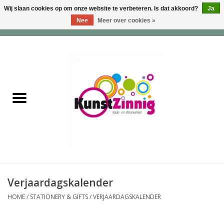
Wij slaan cookies op om onze website te verbeteren. Is dat akkoord?
Ja
Nee
Meer over cookies »
0 Artikelen - €0,00
Home
Servies
Wonen & Lifestyle
Geuren & Zepen
HappySoaps & Shampoo
Bars
Verjaardagskalender
HOME
/
STATIONERY & GIFTS
/
VERJAARDAGSKALENDER
Tassen & Portemonnees