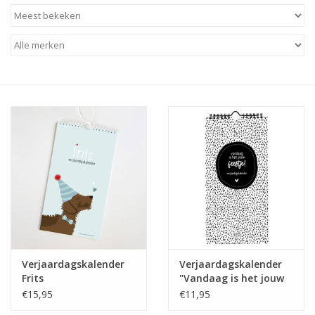
Baby & Kids
Kinderen
Cadeauboeken
Stationery & Gifts
Sieraden
Hebbedingen
Thee, Koffie & wat Lekkers
Verjaardagskalender
Verjaardagskalender
Frits
"Vandaag is het jouw
Wenskaarten
feestje!" - Zoedt
€15,95
€11,95