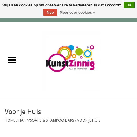
Wij slaan cookies op om onze website te verbeteren. Is dat akkoord?
Ja
Nee
Meer over cookies »
0 Artikelen - €0,00
Home
Servies
Wonen & Lifestyle
Geuren & Zepen
HappySoaps & Shampoo
Bars
Voor je Huis
HOME
/
HAPPYSOAPS & SHAMPOO BARS
/
VOOR JE HUIS
Tassen & Portemonnees