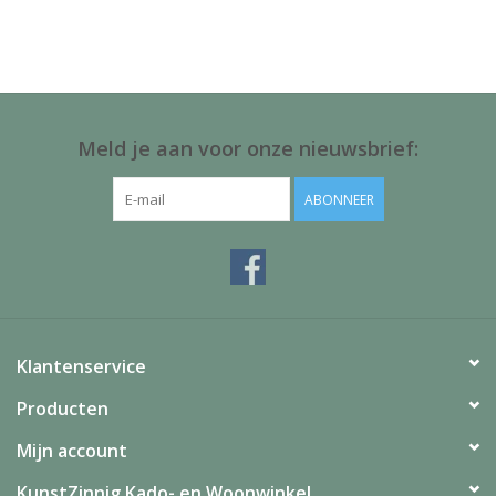
Juf & Meester Cadeaus
Brievenbus Kadootjes
Kadobonnen
Meld je aan voor onze nieuwsbrief:
Geslaagd!
ABONNEER
Merken
Klantenservice
Producten
Mijn account
KunstZinnig Kado- en Woonwinkel