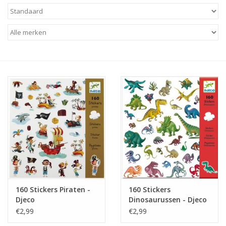
Baby & Kids
Kinderen
Cadeauboeken
Stationery & Gifts
Sieraden
Hebbedingen
Thee, Koffie & wat Lekkers
160 Stickers Piraten -
160 Stickers
Djeco
Dinosaurussen - Djeco
Wenskaarten
€2,99
€2,99