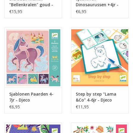
"Bellenkralen" goud -
Dinosaurussen +4jr -
Djeco
Djeco
€15,95
€6,95
Sjablonen Paarden 4-
Step by step "Lama
7jr - Djeco
&Co" 4-6jr - Djeco
€6,95
€11,95