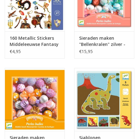
160 Metallic Stickers
Sieraden maken
Middeleeuwse Fantasy
"Bellenkralen" zilver -
- Djeco
Djeco
€4,95
€15,95
Sieraden maken
Sjablonen