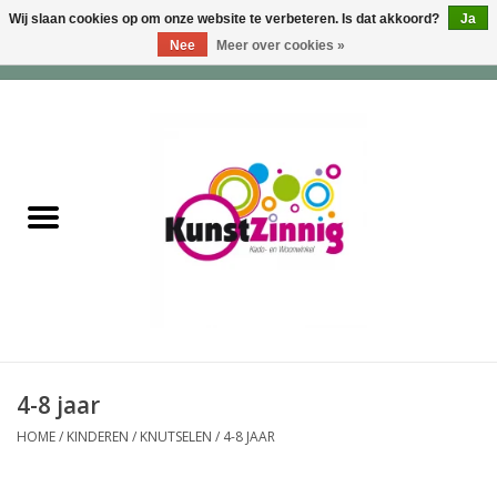
Wij slaan cookies op om onze website te verbeteren. Is dat akkoord?
Ja
Nee
Meer over cookies »
0 Artikelen - €0,00
Home
Servies
Wonen & Lifestyle
Geuren & Zepen
HappySoaps & Shampoo
Bars
4-8 jaar
HOME
/
KINDEREN
/
KNUTSELEN
/
4-8 JAAR
Tassen & Portemonnees