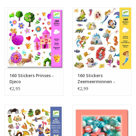
Juf & Meester Cadeaus
Brievenbus Kadootjes
Kadobonnen
Geslaagd!
Merken
160 Stickers Prinses -
160 Stickers
Djeco
Zeemeerminnen -
Djeco
€2,95
€2,99