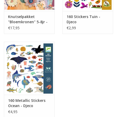
Knutselpakket
160 Stickers Tuin -
"Bloemkronen" 5-8jr -
Djeco
Djeco
€17,95
€2,99
160 Metallic Stickers
Ocean - Djeco
€4,95