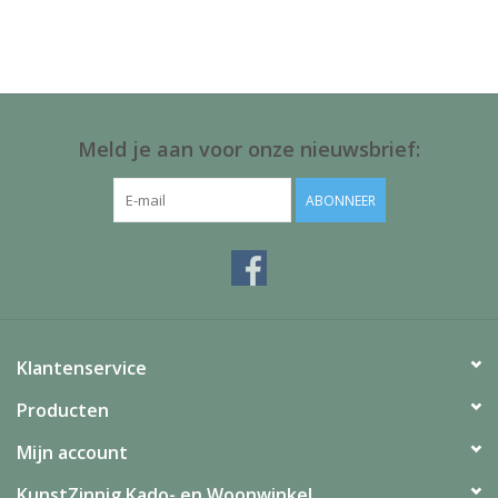
Juf & Meester Cadeaus
Brievenbus Kadootjes
Kadobonnen
Meld je aan voor onze nieuwsbrief:
Geslaagd!
ABONNEER
Merken
Klantenservice
Producten
Mijn account
KunstZinnig Kado- en Woonwinkel