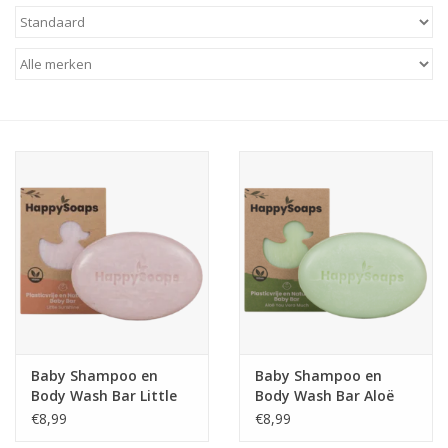
Baby & Kids
Kinderen
Cadeauboeken
Stationery & Gifts
Sieraden
Hebbedingen
Thee, Koffie & wat Lekkers
Baby Shampoo en
Baby Shampoo en
Body Wash Bar Little
Body Wash Bar Aloë
Wenskaarten
Sunshine -
You Vera Much -
€8,99
€8,99
HappySoaps
HappySoaps