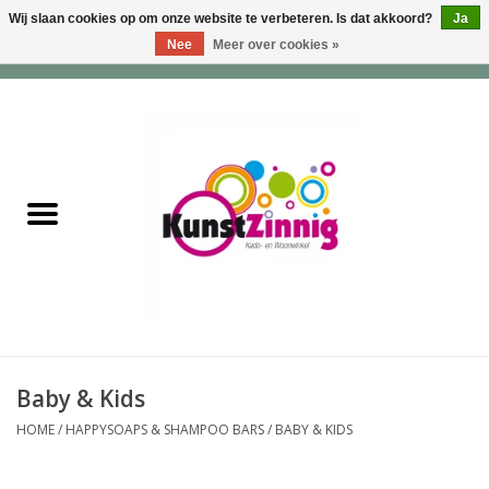
Wij slaan cookies op om onze website te verbeteren. Is dat akkoord?
Ja
Nee
Meer over cookies »
0 Artikelen - €0,00
Home
Servies
Wonen & Lifestyle
Geuren & Zepen
HappySoaps & Shampoo
Bars
Baby & Kids
HOME
/
HAPPYSOAPS & SHAMPOO BARS
/
BABY & KIDS
Tassen & Portemonnees