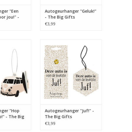
ger "Een
Autogeurhanger "Geluk!"
or jou!" -
- The Big Gifts
s
€3,99
e en leukste
Deze Autogeurhanger – Juf is niet
gers in mooie
alleen functioneel, maar ook
kking!
stijlvol en leuk om naar te kijken.
TOEVOEGEN AAN WINKELWAGEN
: 8x14x2 cm
N WINKELWAGEN
nger "Hop
Autogeurhanger "Juf!" -
!" - The Big
The Big Gifts
€3,99