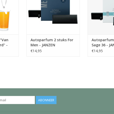
4x2 cm
mee en wordt verspreid door de
meteen verfriss
luchtstroom uit het
bezoek brengt a
NKELWAGEN
ventilatiesysteem van je auto. De
een koude dag
verpakking bevat 2 stuks.
denn
TOEVOEGEN AAN WINKELWAGEN
TOEVOEGEN AA
 "Van
Autoparfum 2 stuks For
Autoparfum 
rd" -
Men - JANZEN
Sage 36 - J
€14,95
€14,95
ABONNEER