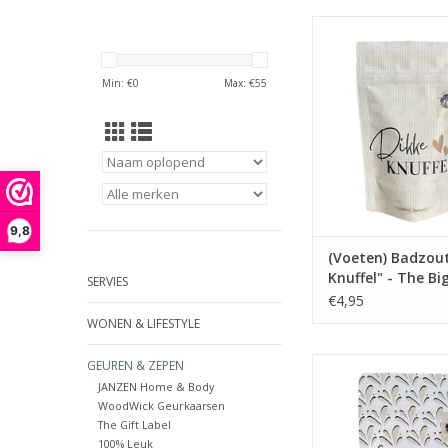
Dikke knuffel, lieve
iemand een hart ond
te steken. Of om te 
Min: €
0
Max: €
55
dat je iemand lief
TOEVOEGEN AAN WI
9,8
(Voeten) Badzout
Knuffel" - The Bi
SERVIES
€4,95
WONEN & LIFESTYLE
(Voeten) Badzout "Voo
GEUREN & ZEPEN
The Big Gift
JANZEN Home & Body
WoodWick Geurkaarsen
TOEVOEGEN AAN WI
The Gift Label
100% Leuk