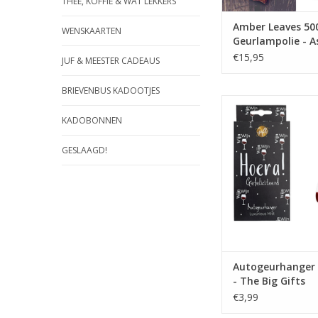
THEE, KOFFIE & WAT LEKKERS
Amber Leaves 50
WENSKAARTEN
Geurlampolie - A
& Burwood
€15,95
JUF & MEESTER CADEAUS
BRIEVENBUS KADOOTJES
De lekkerste en 
autogeurhangers 
KADOBONNEN
verpakking
GESLAAGD!
Afmetingen: 8x1
TOEVOEGEN AAN WI
Autogeurhanger 
- The Big Gifts
€3,99