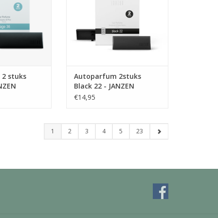
end. Alsof je een
onder andere bergamot en hete
an een sauna, op
kruiden, tropische schorsen en
, midden in een
zoete tonkabonen – ook wel
enbos.
bekend als de ‘verboden vrucht’.
N WINKELWAGEN
TOEVOEGEN AAN WINKELWAGEN
2 stuks
Autoparfum 2stuks
ANZEN
Black 22 - JANZEN
€14,95
1
2
3
4
5
23