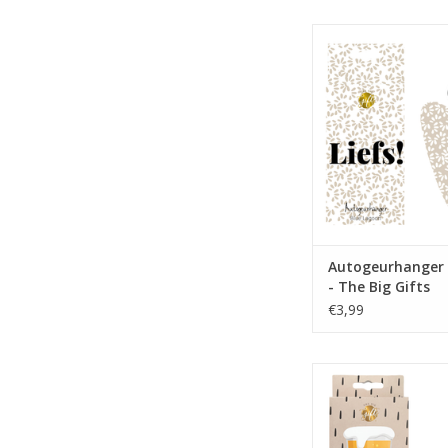
De lekkerste en 
autogeurhanger in 
verpakking
Afmetingen: 8x1
TOEVOEGEN AAN WI
Autogeurhanger "
- The Big Gifts
€3,99
De lekkerste en 
autogeurhangers 
verpakking