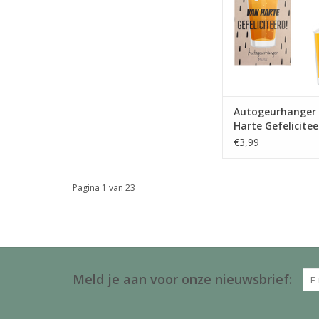
Afmetingen: 8x1
TOEVOEGEN AAN WI
Autogeurhanger
Harte Gefelicitee
The Big Gifts
€3,99
Pagina 1 van 23
Meld je aan voor onze nieuwsbrief: