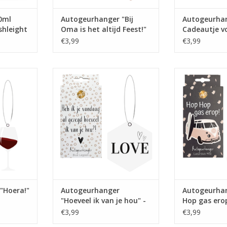
0ml
Autogeurhanger "Bij
Autogeurhan
shleight
Oma is het altijd Feest!"
Cadeautje vo
- The Big Gifts
The Big Gift
€3,99
€3,99
leukste
De lekkerste en leukste
De lekkerst
in mooie
autogeurhangers in mooie
autogeurhan
!
verpakking!
verpa
4x2 cm
Afmetingen: 8x14x2 cm
Afmetingen
NKELWAGEN
TOEVOEGEN AAN WINKELWAGEN
TOEVOEGEN AA
"Hoera!"
Autogeurhanger
Autogeurha
"Hoeveel ik van je hou" -
Hop gas erop
The Big Gifts
Gifts
€3,99
€3,99