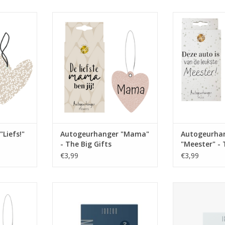
leukste
De lekkerste en leukste
De lekkerst
een mooie
autogeurhangers in mooie
autogeurhan
!
verpakking!
verpa
4x2 cm
Afmetingen: 8x14x2 cm
Afmetingen
NKELWAGEN
TOEVOEGEN AAN WINKELWAGEN
TOEVOEGEN AA
Liefs!"
Autogeurhanger "Mama"
Autogeurha
- The Big Gifts
"Meester" - 
€3,99
€3,99
leukste
Met de autoparfums van JANZEN
Sage 36 is fris, k
in mooie
ben je zelfs onderweg omringd
aards. De ge
!
met jouw gevoel van thuiskomen.
eucalyptus, 
De geur gaat 35 tot 45 dagen
dennen: krac