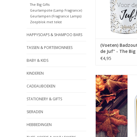
The Big Gifts
Geurlampolie (Lamp Fragrance)
Geurlampen (Fragrance Lamps)
Zeepblok met tekst
HAPPYSOAPS & SHAMPOO BARS
(Voeten) Badzou
TASSEN & PORTEMONNEES
de Juf" - The Big
€4,95
BABY & KIDS
KINDEREN
Maak een zonove
wandeling tussen de
CADEAUBOEKEN
bladeren. Vers, mo
citrus met een nu
STATIONERY & GIFTS
sappige vijgeblad
verwarmd zijn met
SIERADEN
gloeiende Amber 
cederhout.
HEBBEDINGEN
TOEVOEGEN AAN WI