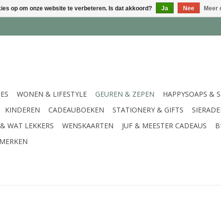
kies op om onze website te verbeteren. Is dat akkoord?
Ja
Nee
Meer 
IES
WONEN & LIFESTYLE
GEUREN & ZEPEN
HAPPYSOAPS & 
KINDEREN
CADEAUBOEKEN
STATIONERY & GIFTS
SIERAD
 & WAT LEKKERS
WENSKAARTEN
JUF & MEESTER CADEAUS
B
MERKEN