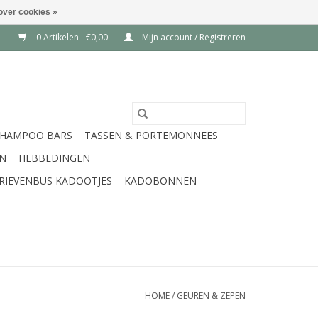
over cookies »
0 Artikelen - €0,00
Mijn account / Registreren
SHAMPOO BARS
TASSEN & PORTEMONNEES
EN
HEBBEDINGEN
RIEVENBUS KADOOTJES
KADOBONNEN
HOME
/
GEUREN & ZEPEN