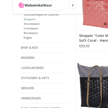
TASSEN & PORTEMONNEES
stoere tas met een c
Portemonnees
kleuren. Handig v
HandTassen en Schoudertassen
kantoor of tijde
Schoudertasjes en Clutches
boodschappen doen
Shoppers
van 70%
Strandtassen
Toilettassen
TOEVOEGEN AAN WI
Werktassen
Shopper "Color 
Rugtas
Soft Coral - Han
€39,95
BABY & KIDS
KINDEREN
Let's GO! Deze H
shopper is een favor
CADEAUBOEKEN
te nemen naar het sp
sport biedt voldoen
STATIONERY & GIFTS
aan alles wat jij nodi
je work-out: sportsp
SIERADEN
handdoek, flesje wat
nog is er plek 
HEBBEDINGEN
TOEVOEGEN AAN WI