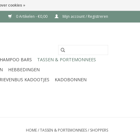
over cookies »
0 Artikelen - €0,00
Mijn account / Registreren
SHAMPOO BARS
TASSEN & PORTEMONNEES
EN
HEBBEDINGEN
RIEVENBUS KADOOTJES
KADOBONNEN
HOME
/
TASSEN & PORTEMONNEES
/
SHOPPERS