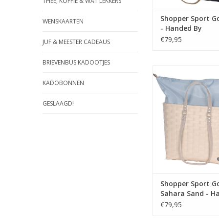
THEE, KOFFIE & WAT LEKKERS
Shopper Sport G
WENSKAARTEN
- Handed By
€79,95
JUF & MEESTER CADEAUS
BRIEVENBUS KADOOTJES
Gemakkelijk mee te 
het strand, de sau
KADOBONNEN
sportschool. Draag h
schouder of in de h
GESLAAGD!
polyester hengsels. M
aan de bovenzijde slui
eenvoudig af, alles 
veilig uit het zi
TOEVOEGEN AAN WI
Shopper Sport G
Sahara Sand - H
€79,95