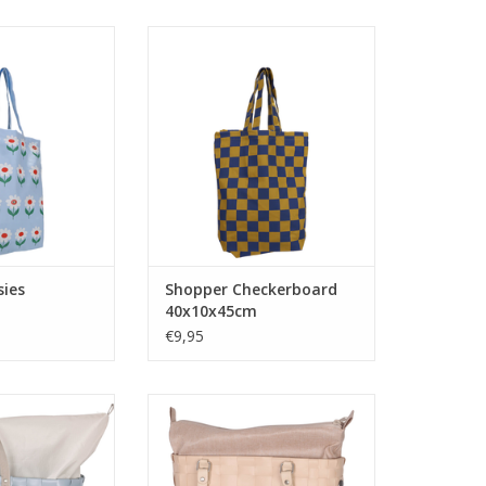
ies 40x10x45cm
Shopper Checkerboard
40x10x45cm
N WINKELWAGEN
TOEVOEGEN AAN WINKELWAGEN
sies
Shopper Checkerboard
40x10x45cm
€9,95
e te nemen naar
Een stijlvolle en trendy tas,
de sauna of de
inzetbaar voor iedere
raag hem over je
gelegenheid. Door de PU leren
 de hand met de
hengsels gemakkelijk te dragen in