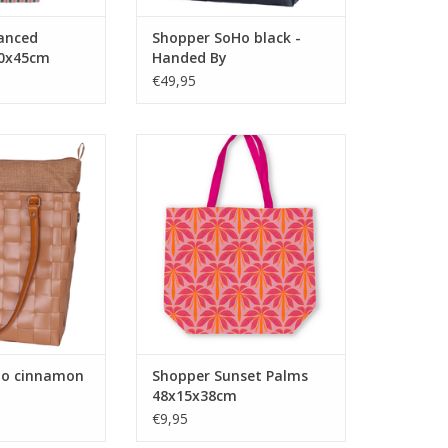
anced
Shopper SoHo black -
10x45cm
Handed By
€49,95
 en trendy tas,
Tropische vibes voor elke dag
voor iedere
met de Canvas tas Sunset Palms!
oor de PU leren
Dankzij het stevige canvas en het
lijk te dragen in
herbruikbare karakter gebruik je
 je schouder. Een
de tas keer op keer, wat het een
t voor een dag
duurzaam en praktisch
 of om mee te
alternatief maakt voor plastic
r kantoor.
tassen.
N WINKELWAGEN
TOEVOEGEN AAN WINKELWAGEN
Ho cinnamon
Shopper Sunset Palms
48x15x38cm
€9,95