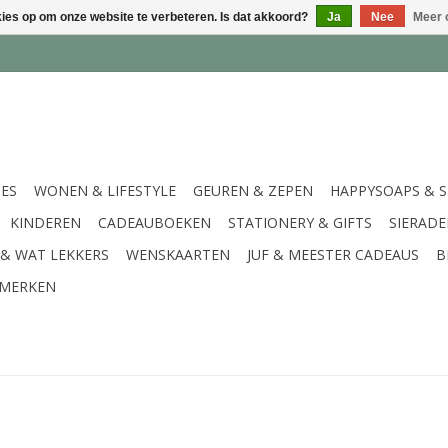
kies op om onze website te verbeteren. Is dat akkoord?
Ja
Nee
Meer 
IES
WONEN & LIFESTYLE
GEUREN & ZEPEN
HAPPYSOAPS & 
KINDEREN
CADEAUBOEKEN
STATIONERY & GIFTS
SIERAD
 & WAT LEKKERS
WENSKAARTEN
JUF & MEESTER CADEAUS
B
MERKEN