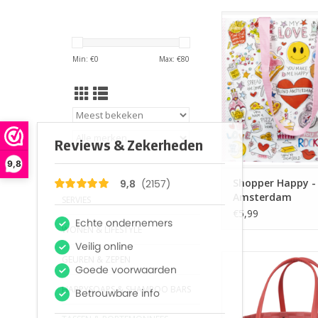
Deze vrolijke Blond 
Blond Amsterdam br
aan de boodsch
Min: €
0
Max: €
80
Stevige shopper en 
door de lange hengse
de schouder te d
TOEVOEGEN AAN WI
9,8
Shopper Happy -
Amsterdam
SERVIES
€5,99
WONEN & LIFESTYLE
De Handed By col
GEUREN & ZEPEN
shopper staat iede
hengsels zijn gemaa
HAPPYSOAPS & SHAMPOO BARS
leder en zorgen voo
draagcomfort. Een 