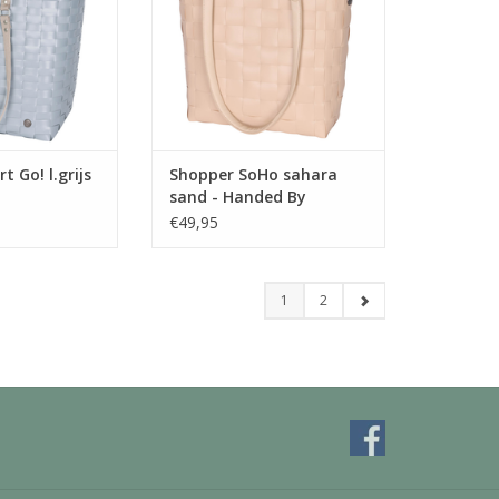
els. Met de rits
de hand of over je schouder. Een
e sluit je de tas
ideaal formaat voor een dag
alles netjes en
naar de stad of om mee te
 het zicht!
nemen naar kantoor.
en: 38x24x
TOEVOEGEN AAN WINKELWAGEN
N WINKELWAGEN
t Go! l.grijs
Shopper SoHo sahara
sand - Handed By
€49,95
1
2