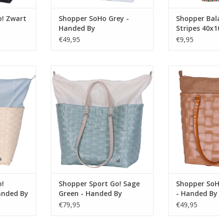
o! Zwart
Shopper SoHo Grey -
Shopper Bal
Handed By
Stripes 40x
€49,95
€9,95
nemen naar
Gemakkelijk mee te nemen naar
Een stijlvolle
na of de
het strand, de sauna of de
inzetbaar 
em over je
sportschool. Draag hem over je
gelegenheid. D
and met de
schouder of in de hand met de
hengsels gemakke
et de rits
polyester hengsels. Met de rits
de hand of over
t je de tas
aan de bovenzijde sluit je de tas
ideaal formaa
netjes en
eenvoudig af, alles netjes en
naar de stad
cht!
veilig uit het zicht!
nemen naa
Afmetingen: 38x24x
NKELWAGEN
TOEVOEGEN AA
TOEVOEGEN AAN WINKELWAGEN
o!
Shopper Sport Go! Sage
Shopper So
anded By
Green - Handed By
- Handed By
€79,95
€49,95