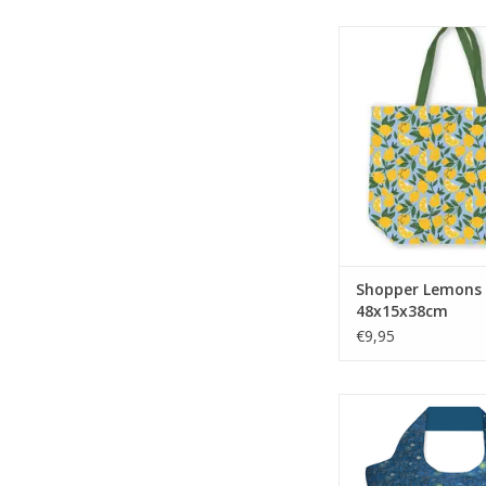
Deze Canvas tas Lem
een frisse, zomerse sf
gebruik! Het vro
citroendesign valt di
maakt boodschap
dagelijkse spullen 
stukje leuke
TOEVOEGEN AAN WI
Shopper Lemons
48x15x38cm
€9,95
Unieke tas, gema
gerecyclede PET-fless
Ecoshopper in uw za
geen plastic tasjes