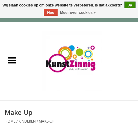
Wij slaan cookies op om onze website te verbeteren. Is dat akkoord?
Ja
Nee
Meer over cookies »
0 Artikelen - €0,00
Home
Servies
Wonen & Lifestyle
Geuren & Zepen
HappySoaps & Shampoo
Bars
Make-Up
HOME
/
KINDEREN
/
MAKE-UP
Tassen & Portemonnees