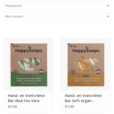
Baby & Kids
Kinderen
Cadeauboeken
Stationery & Gifts
Sieraden
Hebbedingen
Thee, Koffie & wat Lekkers
Hand- en Voetcrème
Hand- en Voetcrème
Bar Aloë You Vera
Bar Soft Argan -
Wenskaarten
Much - HappySoaps
HappySoaps
€7,99
€7,99