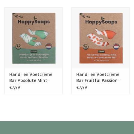
Juf & Meester Cadeaus
Brievenbus Kadootjes
Kadobonnen
Geslaagd!
Merken
Hand- en Voetcrème
Hand- en Voetcrème
Bar Absolute Mint -
Bar Fruitful Passion -
HappySoaps
HappySoaps
€7,99
€7,99