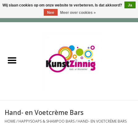
Wij slaan cookies op om onze website te verbeteren. Is dat akkoord?
Ja
Nee
Meer over cookies »
0 Artikelen - €0,00
Home
Servies
Wonen & Lifestyle
Geuren & Zepen
HappySoaps & Shampoo
Bars
Hand- en Voetcrème Bars
HOME
/
HAPPYSOAPS & SHAMPOO BARS
/
HAND- EN VOETCRÈME BARS
Tassen & Portemonnees