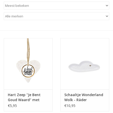
Baby & Kids
Kinderen
Cadeauboeken
Stationery & Gifts
Sieraden
Hebbedingen
Thee, Koffie & wat Lekkers
Hart Zeep "Je Bent
Schaaltje Wonderland
Goud Waard" met
Wolk - Räder
Wenskaarten
Freshness Geur - 100%
€5,95
€10,95
Leuk