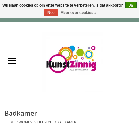
Wij slaan cookies op om onze website te verbeteren. Is dat akkoord?
Ja
Nee
Meer over cookies »
0 Artikelen - €0,00
Home
Servies
Wonen & Lifestyle
Geuren & Zepen
HappySoaps & Shampoo
Bars
Badkamer
HOME
/
WONEN & LIFESTYLE
/
BADKAMER
Tassen & Portemonnees