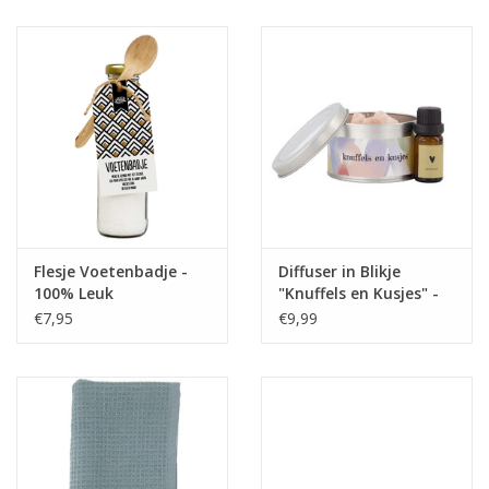
Juf & Meester Cadeaus
Brievenbus Kadootjes
Kadobonnen
Geslaagd!
Merken
Flesje Voetenbadje -
Diffuser in Blikje
100% Leuk
"Knuffels en Kusjes" -
Zusss
€7,95
€9,99