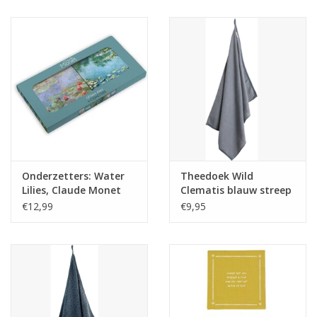
Juf & Meester Cadeaus
Brievenbus Kadootjes
Kadobonnen
Geslaagd!
Merken
Onderzetters: Water
Theedoek Wild
Lilies, Claude Monet
Clematis blauw streep
- Laura Ashley
€12,99
€9,95