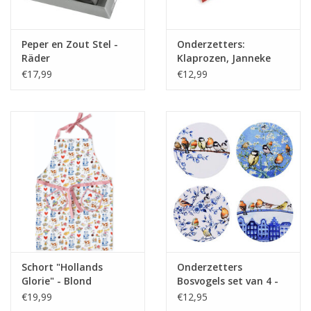
Peper en Zout Stel -
Onderzetters:
Räder
Klaprozen, Janneke
Brinkman-Salentijn
€17,99
€12,99
Schort "Hollands
Onderzetters
Glorie" - Blond
Bosvogels set van 4 -
Amsterdam
Heinen Delfts Blauw
€19,99
€12,95