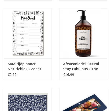
Maaltijdplanner
Afwasmiddel 1000ml
Notitieblok - Zoedt
Stay Fabulous - The
Gift Label
€5,95
€16,99