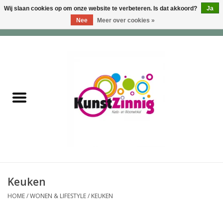
Wij slaan cookies op om onze website te verbeteren. Is dat akkoord?
Ja
Nee
Meer over cookies »
0 Artikelen - €0,00
Home
Servies
Wonen & Lifestyle
Geuren & Zepen
HappySoaps & Shampoo
Bars
Keuken
HOME
/
WONEN & LIFESTYLE
/
KEUKEN
Tassen & Portemonnees