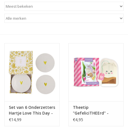
Baby & Kids
Kinderen
Cadeauboeken
Stationery & Gifts
Sieraden
Hebbedingen
Thee, Koffie & wat Lekkers
Set van 6 Onderzetters
Theetip
Hartje Love This Day -
"GefeliciTHEErd" -
Wenskaarten
Zusss
Studio Schatkist
€14,99
€4,95