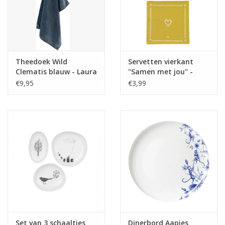
Theedoek Wild
Servetten vierkant
Clematis blauw - Laura
"Samen met jou" -
Ashley
Zusss
€9,95
€3,99
Set van 3 schaaltjes
Dinerbord Aapjes