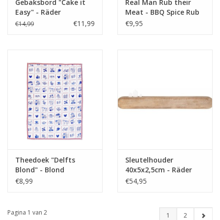
Gebaksbord "Cake it
Real Man Rub their
Easy" - Räder
Meat - BBQ Spice Rub
€11,99
€9,95
€14,99
Theedoek "Delfts
Sleutelhouder
Blond" - Blond
40x5x2,5cm - Räder
Amsterdam
€8,99
€54,95
Pagina 1 van 2
1
2