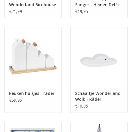
Wonderland Birdhouse
Slinger - Heinen Delfts
- Räder
Blauw
€21,99
€19,95
keuken huisjes - rader
Schaaltje Wonderland
Wolk - Räder
€69,95
€10,95