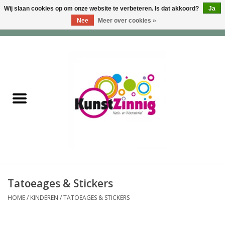
Wij slaan cookies op om onze website te verbeteren. Is dat akkoord?
Ja
Nee
Meer over cookies »
0 Artikelen - €0,00
Home
Servies
Wonen & Lifestyle
Geuren & Zepen
HappySoaps & Shampoo
Bars
Tatoeages & Stickers
HOME
/
KINDEREN
/
TATOEAGES & STICKERS
Tassen & Portemonnees