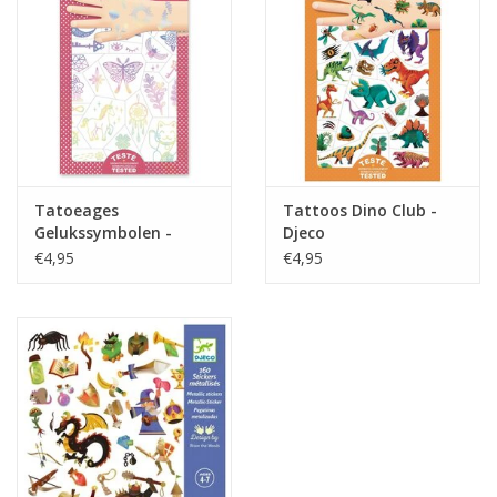
Tatoeages
Tattoos Dino Club -
Gelukssymbolen -
Djeco
Djeco
€4,95
€4,95