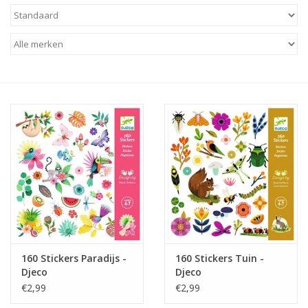
Baby & Kids
Kinderen
Cadeauboeken
Stationery & Gifts
Sieraden
Hebbedingen
Thee, Koffie & wat Lekkers
160 Stickers Paradijs -
160 Stickers Tuin -
Djeco
Djeco
Wenskaarten
€2,99
€2,99