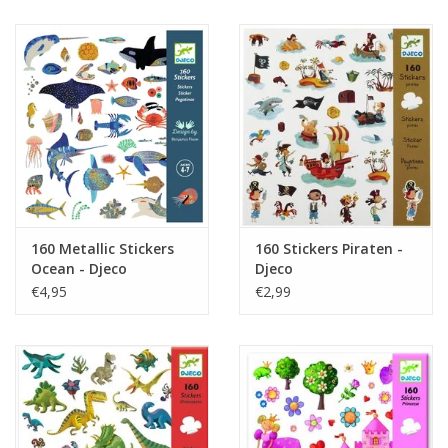
Juf & Meester Cadeaus
Brievenbus Kadootjes
Kadobonnen
Geslaagd!
Merken
160 Metallic Stickers
160 Stickers Piraten -
Ocean - Djeco
Djeco
€4,95
€2,99