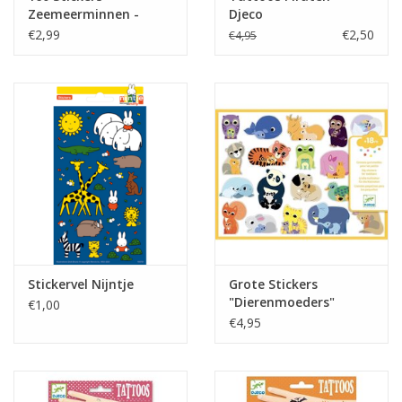
Zeemeerminnen -
Djeco
Djeco
€2,99
€2,50
€4,95
Stickervel Nijntje
Grote Stickers
"Dierenmoeders"
€1,00
+18mnd - Djeco
€4,95