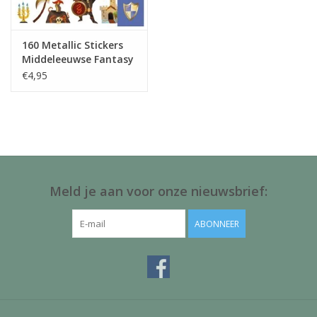
160 Metallic Stickers
Middeleeuwse Fantasy
- Djeco
€4,95
Meld je aan voor onze nieuwsbrief:
ABONNEER