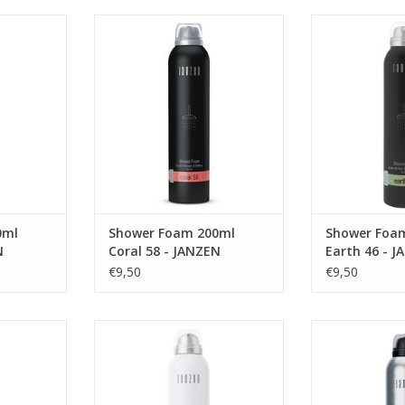
geur,
Met saffraan en amber in de
Een parfum met
 licht en
basis staat Coral 58 symbool
46. Kruidig,
masculien.
voor diversiteit. Krachtig en
leerachtig, 
bouquet van
kruidig aan de ene kant, zacht en
onderto
ot en hete
zwoel aan de andere kant. Een
indrukwekkende
chorsen en
levendig huwelijk tussen zoet en
samenkomen: aa
 ook wel
(licht-)bitter. Naast saffraan en
en lucht. Sp
en vrucht’.
amber ook nuances van
spannend. De s
terieu
exotische bloem
natuurlijke
[noot
NKELWAGEN
TOEVOEGEN AAN WINKELWAGEN
TOEVOEGEN AA
0ml
Shower Foam 200ml
Shower Foa
N
Coral 58 - JANZEN
Earth 46 - 
€9,50
€9,50
je af met
Vrolijk en uitdagend, lichtvoetig
Een boeket van d
huimmassa.
en sensueel. Het parfum Fuchsia
omhuld door ee
ncentreerd:
69 is een potpourri van onder
musk. De spran
 lang mee.
meer geurige jasmijn, zachte
van bergamot e
gardenia, anjer en de ‘bloem der
de citroen kom