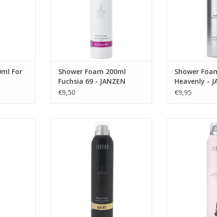
NKELWAGEN
bloemen’: Ylang-ylang. Een
zoete van d
verleidelijk aroma die iedere
TOEVOEGEN AA
ruimte in huis een lift geeft, en
tegeli
TOEVOEGEN AAN WINKELWAGEN
ml For
Shower Foam 200ml
Shower Foa
Fuchsia 69 - JANZEN
Heavenly - 
€9,50
€9,95
at is White
Zwoel als een zomerbriesje,
Spoel de stres
ssom van
elegant als de mooiste bloem
deze weelderi
oesem heeft
aan de waterkant. En tegelijk licht
Zacht, romig én
lige status.
en fris, als een nieuw begin. Sun
je doet er dus 
laadjes en
81 vangt de zomer in een potje,
TOEVOEGEN AA
e boom een
geeft je het hele jaar door een
ntuigen. Het
zonnig gevoel. Met accenten van
senbloesem
citrus, jasmijn, amber, musk, ex
TOEVOEGEN AAN WINKELWAGEN
NKELWAGEN