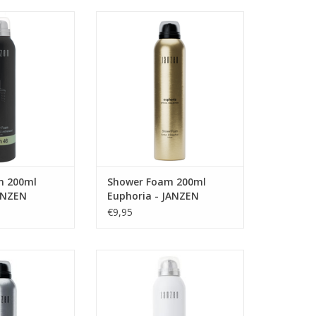
 karakter, Earth
Shower Foam 200ml Euphoria -
 warm, rijk en
JANZEN
met een zoete
TOEVOEGEN AAN WINKELWAGEN
on. Deze
 geur laat alles
rde, water, vuur
ectaculair en
toere, aardse en
 ingrediënten
muskaa
N WINKELWAGEN
m 200ml
Shower Foam 200ml
JANZEN
Euphoria - JANZEN
€9,95
elicate viooltjes,
Een aroma als een lange
n vleugje zachte
zomerdag: lichtzinnig en vrolijk,
kelende topnoten
onweerstaanbaar en
n het frisse van
verwachtingsvol. Deze
en samen met het
hartstochtelijke geur zit