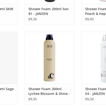
0ml SKIN
Shower Foam 200ml Sun
Shower Foam
81 - JANZEN
Peach & Hap
JANZEN &C
€9,50
€9,95
Sage 36 -
Spoel de stress van je af met
Fris als een ong
deze weelderige schuimmassa.
als een bergmee
Zacht, romig én geconcentreerd:
no-nonsense
NKELWAGEN
je doet er dus lekker lang mee.
zelfverzekerd
Eigenzinnig en 
TOEVOEGEN AAN WINKELWAGEN
tijd
TOEVOEGEN AA
0ml Sage
Shower Foam 200ml
Shower Foam
Lychee Blossom & Shine -
04 - JANZEN
JANZEN &C
€9,95
€9,50