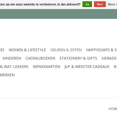
kies op om onze website te verbeteren. Is dat akkoord?
Ja
Nee
Meer 
IES
WONEN & LIFESTYLE
GEUREN & ZEPEN
HAPPYSOAPS & 
KINDEREN
CADEAUBOEKEN
STATIONERY & GIFTS
SIERAD
 & WAT LEKKERS
WENSKAARTEN
JUF & MEESTER CADEAUS
B
MERKEN
HOM