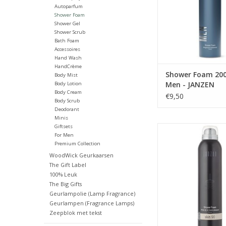
TOEVOEGEN AAN WI
Autoparfum
Shower Foam
Shower Gel
Shower Scrub
Bath Foam
Accessoires
Hand Wash
HandCrème
Shower Foam 200
Body Mist
Men - JANZEN
Body Lotion
Body Cream
€9,50
Body Scrub
Deodorant
Minis
Giftsets
Opgewekt en vrolijk, d
For Men
Lily & Cherry Blo
Premium Collection
JANZEN. De kersenbl
WoodWick Geurkaarsen
in Japan een haast hei
The Gift Label
Met haar lichtroze b
100% Leuk
aangename geur is d
The Big Gifts
waar feest voor de zi
Geurlampolie (Lamp Fragrance)
subtiele van de ker
Geurlampen (Fragrance Lamps)
word
Zeepblok met tekst
TOEVOEGEN AAN WI