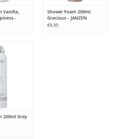
 Vanilla,
Shower Foam 200ml
piness -
Gracious - JANZEN
€9,95
erept bos, zuiver
r. Grey 04 is een
 geur voor de
e man of vrouw.
stoer, elegant en
loos.
N WINKELWAGEN
 200ml Grey