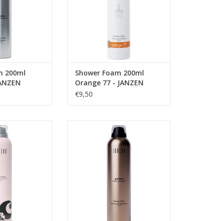
e zwarte bes.
boordevol schakeringen van
bloemen en fruit. Mandarijn en
N WINKELWAGEN
vanille, jasmijn en roos … verfijnd
met een vleugje kokosnoot,
bergamot,
TOEVOEGEN AAN WINKELWAGEN
m 200ml
Shower Foam 200ml
JANZEN
Orange 77 - JANZEN
€9,50
s van je af met
Gracious is een krachtige mix van
ge schuimmassa.
droge amber en cederhout,
 geconcentreerd:
gevolgd door zachte witte roos.
lekker lang mee.
De witte roos heeft een delicate,
pure geur die fris en lichtzoet is
N WINKELWAGEN
met subtiele groene en
poederige ondertonen.
TOEVOEGEN AAN WINKELWAGEN