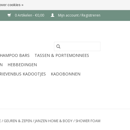
over cookies »
0 Artikelen - €0,00
Mijn account / Registreren
SHAMPOO BARS
TASSEN & PORTEMONNEES
EN
HEBBEDINGEN
RIEVENBUS KADOOTJES
KADOBONNEN
E
/
GEUREN & ZEPEN
/
JANZEN HOME & BODY
/
SHOWER FOAM