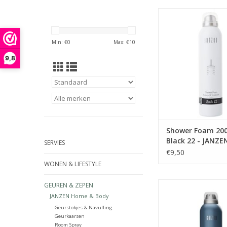
Een fris-warme 
balancerend tussen
intens, feminien en 
Min: €
0
Max: €
10
Black 22 is een rijk 
onder andere bergam
9,8
kruiden, tropische s
zoete tonkabonen –
bekend als de ‘verbod
Sensueel en mys
TOEVOEGEN AAN WI
Shower Foam 20
Black 22 - JANZE
SERVIES
€9,50
WONEN & LIFESTYLE
Spoel de stress van 
GEUREN & ZEPEN
deze weelderige sc
JANZEN Home & Body
Zacht, romig én geco
Geurstokjes & Navulling
je doet er dus lekker
Geurkaarsen
Room Spray