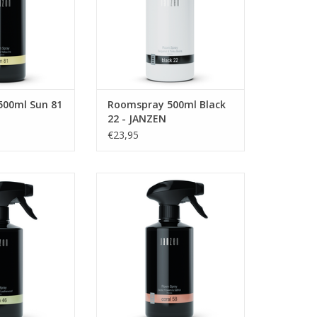
le jaar door een
kruiden, tropische schorsen en
 gevoel.
zoete tonkabonen – ook wel
bekend als de ‘verboden vrucht’.
N WINKELWAGEN
TOEVOEGEN AAN WINKELWAGEN
00ml Sun 81
Roomspray 500ml Black
22 - JANZEN
€23,95
0ml Earth 46 -
Roomspray 500ml Coral 58 -
NZEN
JANZEN
N WINKELWAGEN
TOEVOEGEN AAN WINKELWAGEN