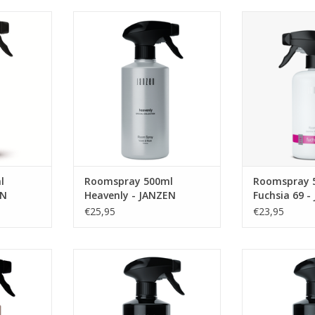
n de warme
Een boeket van delicate viooltjes,
Roomspray 500
n op een
omhuld door een vleugje zachte
JA
ectaculaire
musk. De sprankelende topnoten
TOEVOEGEN AA
iverende en
van bergamot en het frisse van
king van
de citroen komen samen met het
fruit.
zoete van de zwarte bes.
t zachte
TOEVOEGEN AAN WINKELWAGEN
barber en
NKELWAGEN
l
Roomspray 500ml
Roomspray 
EN
Heavenly - JANZEN
Fuchsia 69 -
€25,95
€23,95
racious -
Opgewekt en vrolijk, dat is Skin
Zwoel als een
90. De kersenbloesem heeft in
elegant als d
Japan een haast heilige status.
aan de waterkant.
NKELWAGEN
Met haar lichtroze blaadjes en
en fris, als een
aangename geur is de boom een
81 vangt de zom