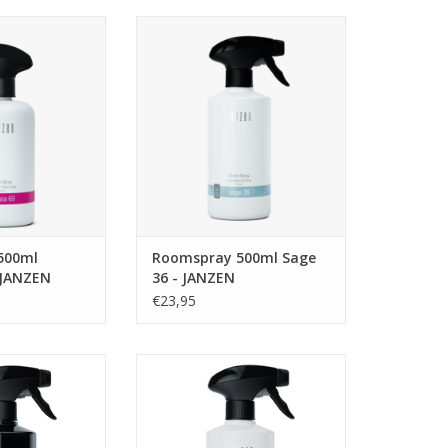
ml Fuchsia 69 -
Roomspray 500ml Sage 36 -
NZEN
JANZEN
N WINKELWAGEN
TOEVOEGEN AAN WINKELWAGEN
500ml
Roomspray 500ml Sage
 JANZEN
36 - JANZEN
€23,95
 zomerbriesje,
Een fris-warme geur,
e mooiste bloem
balancerend tussen licht en
 En tegelijk licht
intens, feminien en masculien.
 nieuw begin. Sun
Black 22 is een rijk bouquet van
er in een potje,
onder andere bergamot en hete