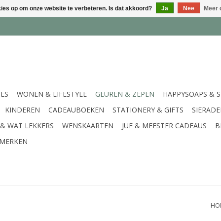
kies op om onze website te verbeteren. Is dat akkoord?
Ja
Nee
Meer 
IES
WONEN & LIFESTYLE
GEUREN & ZEPEN
HAPPYSOAPS & 
KINDEREN
CADEAUBOEKEN
STATIONERY & GIFTS
SIERAD
 & WAT LEKKERS
WENSKAARTEN
JUF & MEESTER CADEAUS
B
MERKEN
HO