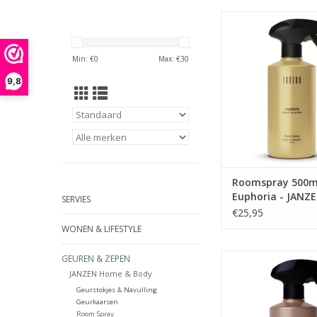
Laat je verleiden e
amber je meeneme
Oosterse reis. Een sp
Min: €
0
Max: €
30
combinatie met de zu
verhelderende wer
9,8
bitterzoete grape
Samengebundeld me
noten van mint, ra
viooltjes.
TOEVOEGEN AAN WI
Roomspray 500m
Euphoria - JANZ
SERVIES
€25,95
WONEN & LIFESTYLE
Roomspray 500ml G
GEUREN & ZEPEN
JANZEN
JANZEN Home & Body
Geurstokjes & Navulling
TOEVOEGEN AAN WI
Geurkaarsen
Room Spray