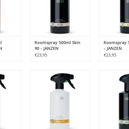
waar feest voor de zintuigen. Het
geeft je het he
subtiele van de kersenbloesem
zonnig
wordt in dit parfum afgewisseld
TOEVOEGEN AA
met
TOEVOEGEN AAN WINKELWAGEN
l
Roomspray 500ml Skin
Roomspray 5
EN
90 - JANZEN
- JANZEN
€23,95
€23,95
bos, zuiver
Roomspray 500ml Orange 77 -
Roomspray 50
y 04 is een
JANZEN
JA
 voor de
TOEVOEGEN AAN WINKELWAGEN
TOEVOEGEN AA
of vrouw.
 elegant en
NKELWAGEN