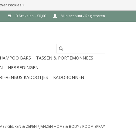
over cookies »
0 Artikelen - €0,00
Mijn account / Registreren
SHAMPOO BARS
TASSEN & PORTEMONNEES
EN
HEBBEDINGEN
RIEVENBUS KADOOTJES
KADOBONNEN
ME
/
GEUREN & ZEPEN
/
JANZEN HOME & BODY
/
ROOM SPRAY