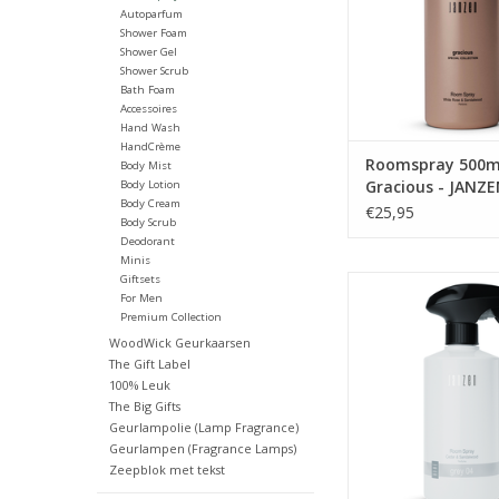
Autoparfum
Shower Foam
Shower Gel
Shower Scrub
Bath Foam
Accessoires
Hand Wash
HandCrème
Roomspray 500m
Body Mist
Gracious - JANZ
Body Lotion
Body Cream
€25,95
Body Scrub
Deodorant
Minis
Giftsets
Fris als een ongerept 
For Men
als een bergmeer. Gre
Premium Collection
no-nonsense geur
WoodWick Geurkaarsen
zelfverzekerde man 
The Gift Label
Eigenzinnig en stoer,
100% Leuk
tijdloos.
The Big Gifts
Geurlampolie (Lamp Fragrance)
TOEVOEGEN AAN WI
Geurlampen (Fragrance Lamps)
Zeepblok met tekst