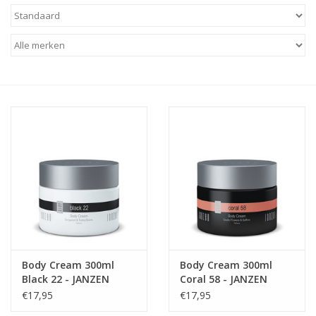
Baby & Kids
Kinderen
Cadeauboeken
Stationery & Gifts
Sieraden
Hebbedingen
Thee, Koffie & wat Lekkers
Body Cream 300ml
Body Cream 300ml
Black 22 - JANZEN
Coral 58 - JANZEN
Wenskaarten
€17,95
€17,95