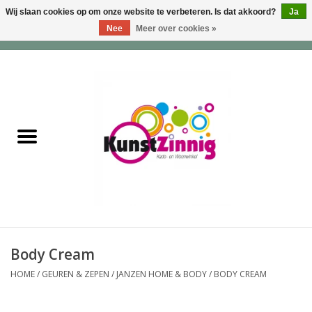
Wij slaan cookies op om onze website te verbeteren. Is dat akkoord?
Ja
Nee
Meer over cookies »
0 Artikelen - €0,00
Home
Servies
Wonen & Lifestyle
Geuren & Zepen
HappySoaps & Shampoo
Bars
Body Cream
HOME
/
GEUREN & ZEPEN
/
JANZEN HOME & BODY
/
BODY CREAM
Tassen & Portemonnees