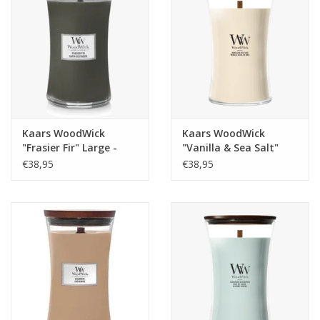
Kaars WoodWick
Kaars WoodWick
"Frasier Fir" Large -
"Vanilla & Sea Salt"
WoodWick
Large - WoodWick
€38,95
€38,95