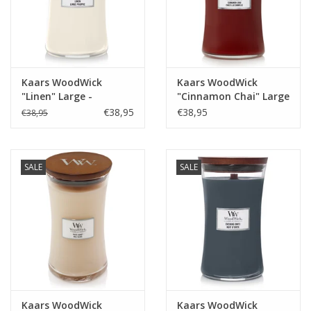
Juf & Meester Cadeaus
Brievenbus Kadootjes
Kaars WoodWick
Kaars WoodWick
Kadobonnen
"Linen" Large -
"Cinnamon Chai" Large
WoodWick
- WoodWick
€38,95
€38,95
€38,95
Geslaagd!
Merken
SALE
SALE
Kaars WoodWick
Kaars WoodWick