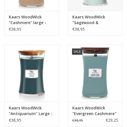
Kaars WoodWick
Kaars WoodWick
"Cashmere" large -
"Sagewood &
WoodWick
Seagrass" large -
€38,95
€38,95
WoodWick
SALE
Kaars WoodWick
Kaars WoodWick
"Antiquarium" Large -
"Evergreen Cashmere"
WoodWick
large - WoodWick
€38,95
€29,25
€38,95