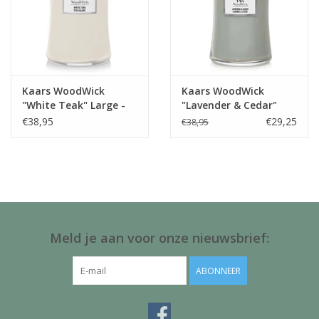
Kaars WoodWick
Kaars WoodWick
"White Teak" Large -
"Lavender & Cedar"
WoodWick
Large - WoodWick
€38,95
€29,25
€38,95
Meld je aan voor onze nieuwsbrief:
ABONNEER