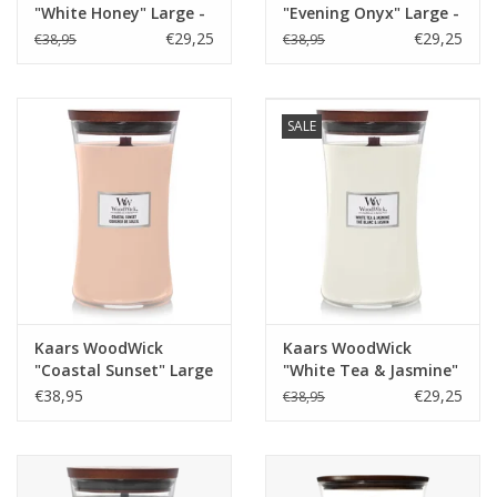
"White Honey" Large -
"Evening Onyx" Large -
WoodWick
WoodWick
€29,25
€29,25
€38,95
€38,95
SALE
Kaars WoodWick
Kaars WoodWick
"Coastal Sunset" Large
"White Tea & Jasmine"
- WoodWick
Large - WoodWick
€38,95
€29,25
€38,95