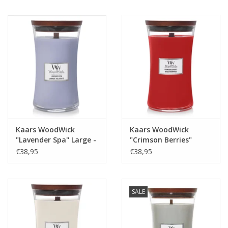
Kaars WoodWick
Kaars WoodWick
"Lavender Spa" Large -
"Crimson Berries"
WoodWick
Large - WoodWick
€38,95
€38,95
SALE