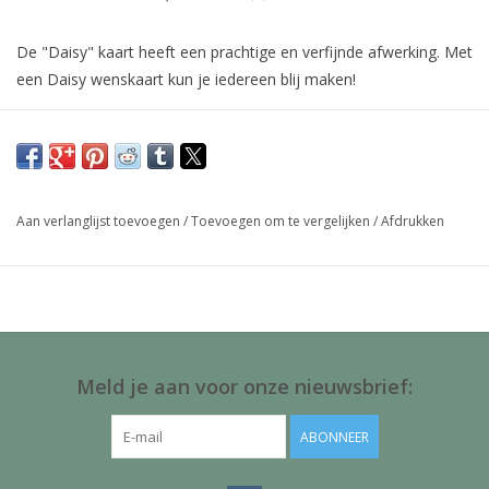
De "Daisy" kaart heeft een prachtige en verfijnde afwerking. Met
een Daisy wenskaart kun je iedereen blij maken!
Afwerking:
de kaarten zijn afgewerkt met goud kleurige folie en
reliëf
Inclusief:
gouden envelop 175 x 125 mm
Aan verlanglijst toevoegen
/
Toevoegen om te vergelijken
/
Afdrukken
Meld je aan voor onze nieuwsbrief:
ABONNEER