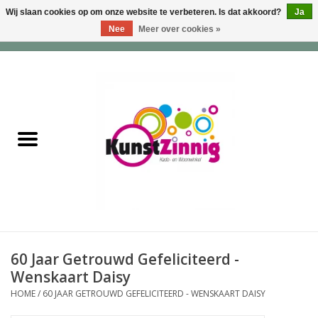
Wij slaan cookies op om onze website te verbeteren. Is dat akkoord?
Ja
Nee
Meer over cookies »
0 Artikelen - €0,00
Home
Servies
Wonen & Lifestyle
Geuren & Zepen
HappySoaps & Shampoo
Bars
60 Jaar Getrouwd Gefeliciteerd -
Wenskaart Daisy
Tassen & Portemonnees
HOME
/
60 JAAR GETROUWD GEFELICITEERD - WENSKAART DAISY