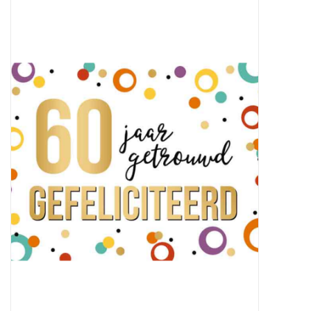
Baby & Kids
Kinderen
Cadeauboeken
Stationery & Gifts
Sieraden
Hebbedingen
Thee, Koffie & wat Lekkers
Wenskaarten