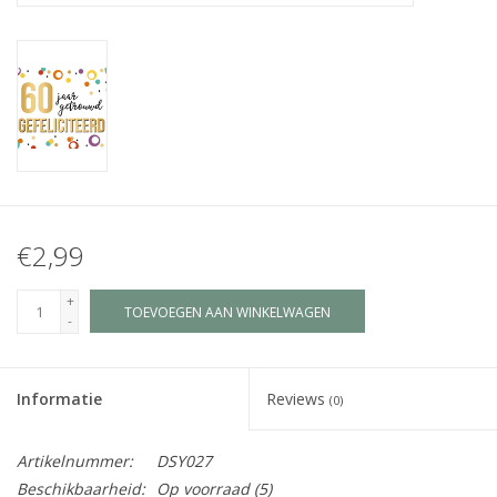
Juf & Meester Cadeaus
Brievenbus Kadootjes
Kadobonnen
Geslaagd!
€2,99
Merken
+
TOEVOEGEN AAN WINKELWAGEN
-
Informatie
Reviews
(0)
Artikelnummer:
DSY027
Beschikbaarheid:
Op voorraad
(5)