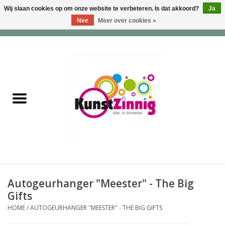
Wij slaan cookies op om onze website te verbeteren. Is dat akkoord?
Ja
Nee
Meer over cookies »
0 Artikelen - €0,00
Home
Servies
Wonen & Lifestyle
Geuren & Zepen
HappySoaps & Shampoo
Bars
Autogeurhanger "Meester" - The Big
Gifts
Tassen & Portemonnees
HOME
/
AUTOGEURHANGER "MEESTER" - THE BIG GIFTS