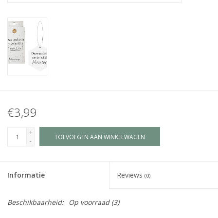
Juf & Meester Cadeaus
Brievenbus Kadootjes
Kadobonnen
Geslaagd!
€3,99
Merken
+
TOEVOEGEN AAN WINKELWAGEN
-
Informatie
Reviews
(0)
Beschikbaarheid:
Op voorraad
(3)