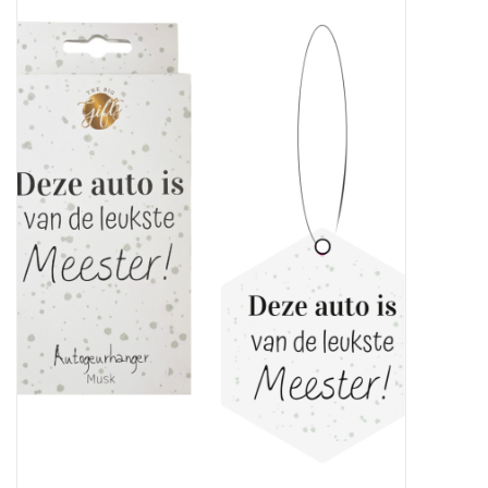
Baby & Kids
Kinderen
Cadeauboeken
Stationery & Gifts
Sieraden
Hebbedingen
Thee, Koffie & wat Lekkers
Wenskaarten