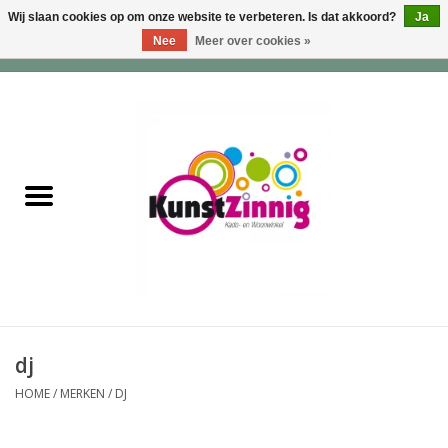
Wij slaan cookies op om onze website te verbeteren. Is dat akkoord?
Ja
Nee
Meer over cookies »
0 Artikelen - €0,00
Home
Servies
Wonen & Lifestyle
Geuren & Zepen
HappySoaps & Shampoo
Bars
dj
HOME
/
MERKEN
/
DJ
Tassen & Portemonnees