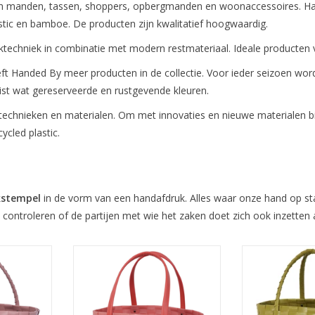
n manden, tassen, shoppers, opbergmanden en woonaccessoires. Han
stic en bamboe. De producten zijn kwalitatief hoogwaardig.
ktechniek in combinatie met modern restmateriaal. Ideale producten
eeft Handed By meer producten in de collectie. Voor ieder seizoen 
uist wat gereserveerde en rustgevende kleuren.
chnieken en materialen. Om met innovaties en nieuwe materialen bij
ycled plastic.
kstempel
in de vorm van een handafdruk. Alles waar onze hand op st
 controleren of de partijen met wie het zaken doet zich ook inzetten a
chten tas
De Handed By color match
De mooie hand
y is een
shopper staat iedereen! De
Paris van Ha
endy
hengsels zijn gemaakt van PU-
kleurrijk
 shopper.
leder en zorgen voor een goed
boodschappent
ele
draagcomfort. Een sterke en
Een fun