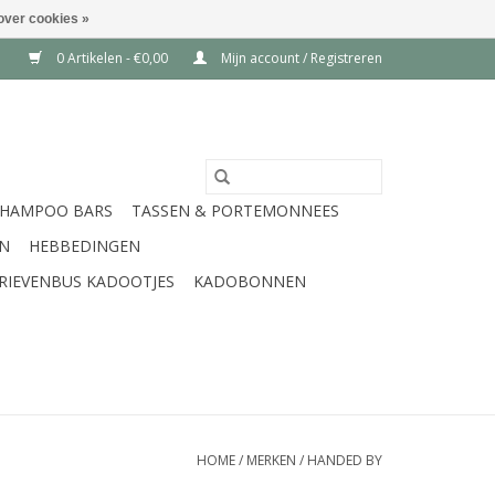
over cookies »
0 Artikelen - €0,00
Mijn account / Registreren
SHAMPOO BARS
TASSEN & PORTEMONNEES
EN
HEBBEDINGEN
RIEVENBUS KADOOTJES
KADOBONNEN
HOME
/
MERKEN
/
HANDED BY