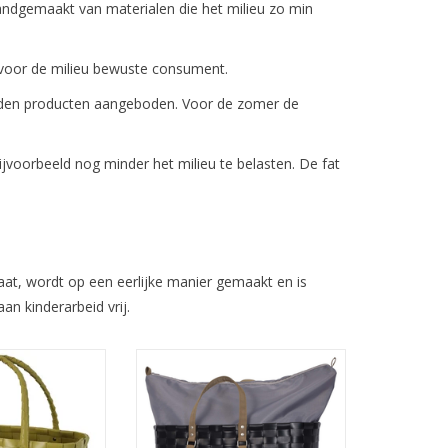
dgemaakt van materialen die het milieu zo min
 voor de milieu bewuste consument.
worden producten aangeboden. Voor de zomer de
voorbeeld nog minder het milieu te belasten. De fat
aat, wordt op een eerlijke manier gemaakt en is
an kinderarbeid vrij.
gevlochten tas
Let's GO! Deze Handed By
nded By is een
shopper is een favoriet om mee
 en trendy
te nemen naar het sporten. GO!
as of shopper.
sport biedt voldoende ruimte
ctionele
aan alles wat jij nodig hebt voor