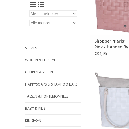
boodschappentas 
dagelijkse inkopen o
strand met een fash
TOEVOEGEN AAN WI
Shopper "Paris" 
Pink - Handed By
SERVIES
€34,95
WONEN & LIFESTYLE
De 'Soho' handtas doe
GEUREN & ZEPEN
eer aan. Een stijlvoll
tas, inzetbaar voo
HAPPYSOAPS & SHAMPOO BARS
gelegenheid. Door d
hengsels gemakkelijk 
TASSEN & PORTEMONNEES
de hand of over je 
BABY & KIDS
TOEVOEGEN AAN WI
KINDEREN