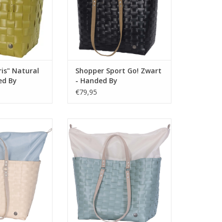
ntas voor de
je work-out: sportspullen, een
open of naar het
handdoek, flesje water, en dan
n fashion look.
nog is er plek over!
N WINKELWAGEN
TOEVOEGEN AAN WINKELWAGEN
is" Natural
Shopper Sport Go! Zwart
ed By
- Handed By
€79,95
e te nemen naar
Gemakkelijk mee te nemen naar
de sauna of de
het strand, de sauna of de
raag hem over je
sportschool. Draag hem over je
 de hand met de
schouder of in de hand met de
els. Met de rits
polyester hengsels. Met de rits
e sluit je de tas
aan de bovenzijde sluit je de tas
alles netjes en
eenvoudig af, alles netjes en
 het zicht!
veilig uit het zicht!
Afmetingen: 38x24x
N WINKELWAGEN
TOEVOEGEN AAN WINKELWAGEN