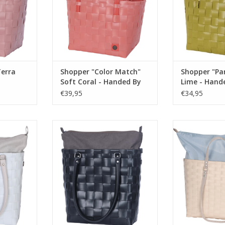
voor de
stoere tas met een contrast aan
boodschappe
f naar het
kleuren. Handig voor naar
dagelijkse ink
ion look.
kantoor of tijdens het
strand met ee
boodschappen doen. Gemaakt
NKELWAGEN
TOEVOEGEN AA
van 70%
TOEVOEGEN AAN WINKELWAGEN
Terra
Shopper "Color Match"
Shopper "Par
Soft Coral - Handed By
Lime - Hand
€39,95
€34,95
t zijn naam
De 'Soho' handtas doet zijn naam
Gemakkelijk me
e en trendy
eer aan. Een stijlvolle en trendy
het strand, 
r iedere
tas, inzetbaar voor iedere
sportschool. D
e PU leren
gelegenheid. Door de PU leren
schouder of in
te dragen in
hengsels gemakkelijk te dragen in
polyester hengs
schouder.
de hand of over je schouder.
aan de bovenzijd
eenvoudig af, 
NKELWAGEN
TOEVOEGEN AAN WINKELWAGEN
veilig uit
TOEVOEGEN AA