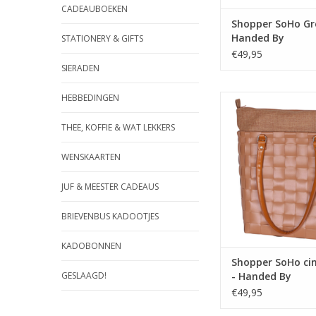
CADEAUBOEKEN
Shopper SoHo Gr
Handed By
STATIONERY & GIFTS
€49,95
SIERADEN
HEBBEDINGEN
Een stijlvolle en tr
inzetbaar voor 
gelegenheid. Door d
THEE, KOFFIE & WAT LEKKERS
hengsels gemakkelijk 
de hand of over je sc
WENSKAARTEN
ideaal formaat voo
naar de stad of o
JUF & MEESTER CADEAUS
nemen naar kan
BRIEVENBUS KADOOTJES
TOEVOEGEN AAN WI
KADOBONNEN
Shopper SoHo c
- Handed By
GESLAAGD!
€49,95