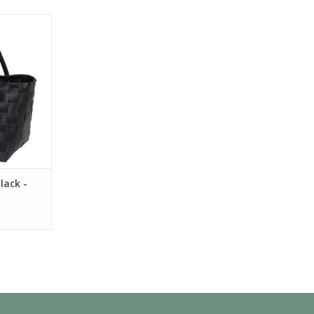
chten tas
y is een
endy
 shopper.
ele
voor de
f naar het
ion look.
an heel wat
n en
NKELWAGEN
lack -