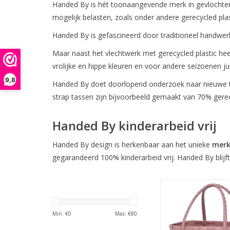
Handed By is hét toonaangevende merk in gevlochte
mogelijk belasten, zoals onder andere gerecycled pla
Handed By is gefascineerd door traditioneel handwer
Maar naast het vlechtwerk met gerecycled plastic h
vrolijke en hippe kleuren en voor andere seizoenen j
9,8
Handed By doet doorlopend onderzoek naar nieuwe te
strap tassen zijn bijvoorbeeld gemaakt van 70% gerec
Handed By kinderarbeid vrij
Handed By design is herkenbaar aan het unieke
mer
gegarandeerd 100% kinderarbeid vrij. Handed By blijft
De mooie handgevlo
Paris van Handed B
kleurrijk en tr
Min: €
0
Max: €
80
boodschappentas of
Een function