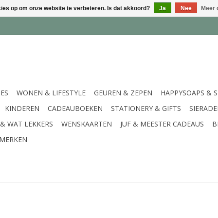
kies op om onze website te verbeteren. Is dat akkoord?
Ja
Nee
Meer 
IES
WONEN & LIFESTYLE
GEUREN & ZEPEN
HAPPYSOAPS & 
KINDEREN
CADEAUBOEKEN
STATIONERY & GIFTS
SIERAD
 & WAT LEKKERS
WENSKAARTEN
JUF & MEESTER CADEAUS
B
MERKEN