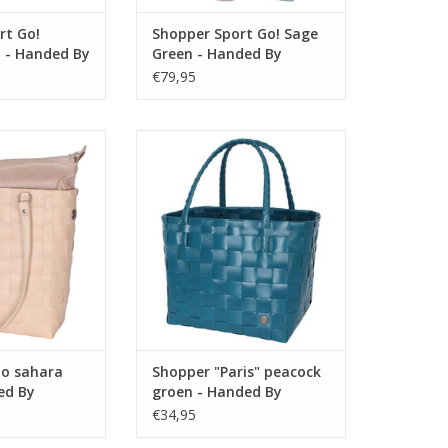
rt Go!
Shopper Sport Go! Sage
 - Handed By
Green - Handed By
€79,95
 en trendy tas,
De mooie handgevlochten tas
voor iedere
Paris van Handed By is een
oor de PU leren
kleurrijk en trendy
lijk te dragen in
boodschappentas of shopper.
 je schouder. Een
Een functionele
t voor een dag
boodschappentas voor de
 of om mee te
dagelijkse inkopen of naar het
r kantoor.
strand met een fashion look.
Deze oersterke tas kan heel wat
N WINKELWAGEN
kilo's vervoeren en
TOEVOEGEN AAN WINKELWAGEN
o sahara
Shopper "Paris" peacock
ed By
groen - Handed By
€34,95