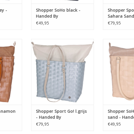
ey -
Shopper SoHo black -
Shopper Spo
Handed By
Sahara Sand
€49,95
€79,95
endy tas,
Gemakkelijk mee te nemen naar
Een stijlvolle
iedere
het strand, de sauna of de
inzetbaar 
e PU leren
sportschool. Draag hem over je
gelegenheid. D
te dragen in
schouder of in de hand met de
hengsels gemakke
houder. Een
polyester hengsels. Met de rits
de hand of over
r een dag
aan de bovenzijde sluit je de tas
ideaal formaa
m mee te
eenvoudig af, alles netjes en
naar de stad
toor.
veilig uit het zicht!
nemen naa
Afmetingen: 38x24x
NKELWAGEN
TOEVOEGEN AA
TOEVOEGEN AAN WINKELWAGEN
innamon
Shopper Sport Go! l.grijs
Shopper SoH
- Handed By
sand - Hand
€79,95
€49,95