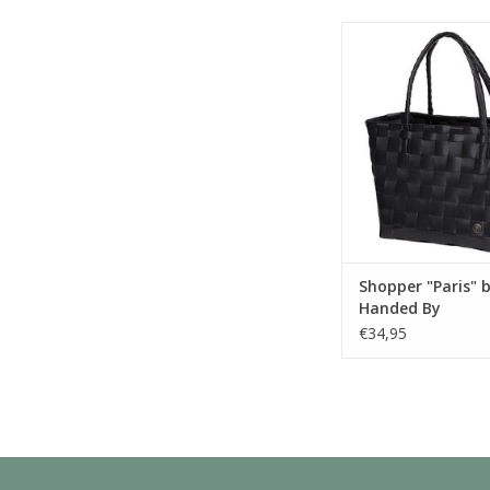
De mooie handgevlo
Paris van Handed B
kleurrijk en tr
boodschappentas of
Een function
boodschappentas 
dagelijkse inkopen o
strand met een fash
Deze oersterke tas k
kilo's vervoere
TOEVOEGEN AAN WI
Shopper "Paris" b
Handed By
€34,95