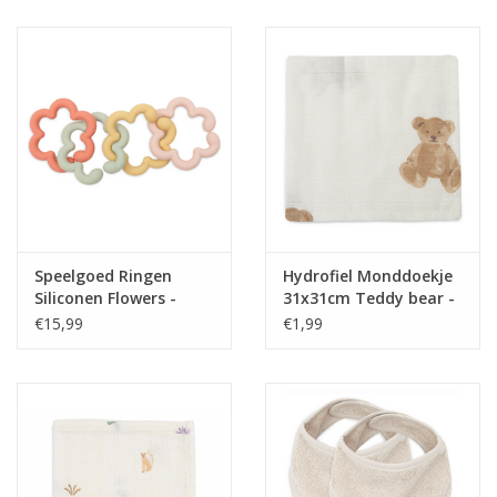
Juf & Meester Cadeaus
Brievenbus Kadootjes
Kadobonnen
Geslaagd!
Merken
Speelgoed Ringen
Hydrofiel Monddoekje
Siliconen Flowers -
31x31cm Teddy bear -
Jollein
Jollein
€15,99
€1,99