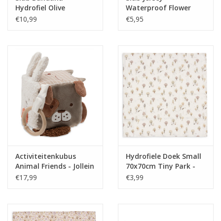
Hydrofiel Olive
Waterproof Flower
Green/Oatmeal (2pack)
Fairies - Jollein
€10,99
€5,95
- Jollein
Activiteitenkubus
Hydrofiele Doek Small
Animal Friends - Jollein
70x70cm Tiny Park -
Jollein
€17,99
€3,99