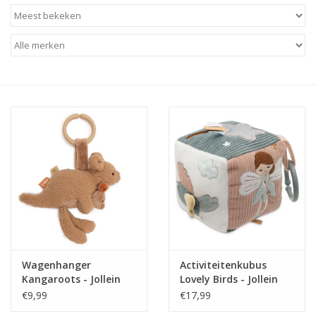
Baby & Kids
Kinderen
Cadeauboeken
Stationery & Gifts
Sieraden
Hebbedingen
Thee, Koffie & wat Lekkers
Wagenhanger
Activiteitenkubus
Kangaroots - Jollein
Lovely Birds - Jollein
Wenskaarten
€9,99
€17,99