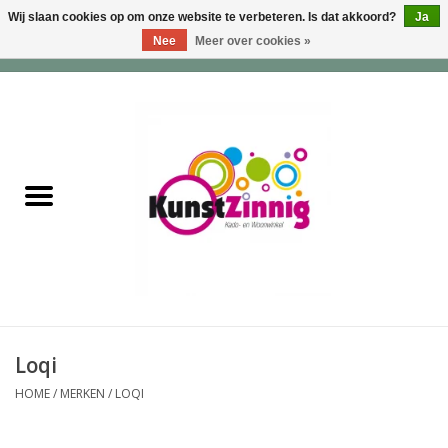
Wij slaan cookies op om onze website te verbeteren. Is dat akkoord?
Ja
Nee
Meer over cookies »
0 Artikelen - €0,00
Home
Servies
Wonen & Lifestyle
Geuren & Zepen
HappySoaps & Shampoo
Bars
Loqi
HOME
/
MERKEN
/
LOQI
Tassen & Portemonnees