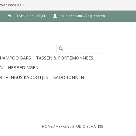
over cookies »
0 Artikelen - €0,00
Mijn account / Registreren
SHAMPOO BARS
TASSEN & PORTEMONNEES
EN
HEBBEDINGEN
RIEVENBUS KADOOTJES
KADOBONNEN
HOME
/
MERKEN
/
STUDIO SCHATKIST