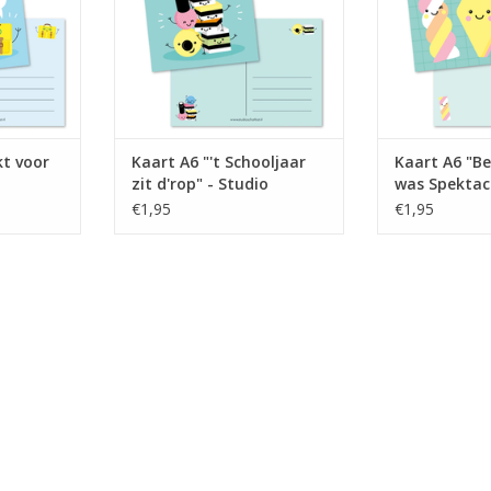
NKELWAGEN
TOEVOEGEN AAN WINKELWAGEN
TOEVOEGEN AA
t voor
Kaart A6 "'t Schooljaar
Kaart A6 "B
zit d'rop" - Studio
was Spektacu
dio
Schatkist
Studio Schat
€1,95
€1,95