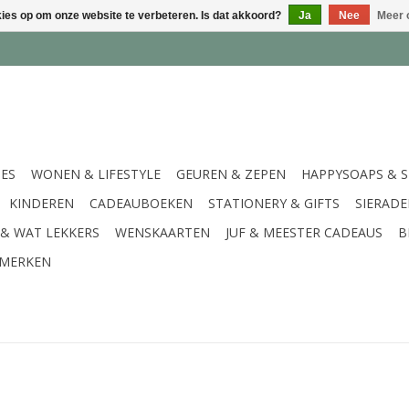
kies op om onze website te verbeteren. Is dat akkoord?
Ja
Nee
Meer 
IES
WONEN & LIFESTYLE
GEUREN & ZEPEN
HAPPYSOAPS & 
KINDEREN
CADEAUBOEKEN
STATIONERY & GIFTS
SIERAD
 & WAT LEKKERS
WENSKAARTEN
JUF & MEESTER CADEAUS
B
MERKEN