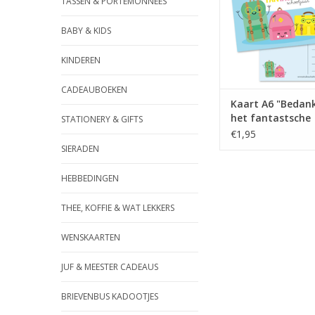
TASSEN & PORTEMONNEES
TOEVOEGEN AAN WI
BABY & KIDS
KINDEREN
CADEAUBOEKEN
Kaart A6 "Bedank
het fantastsche
STATIONERY & GIFTS
schooljaar" - Stu
€1,95
Schatkist
SIERADEN
HEBBEDINGEN
THEE, KOFFIE & WAT LEKKERS
WENSKAARTEN
JUF & MEESTER CADEAUS
BRIEVENBUS KADOOTJES