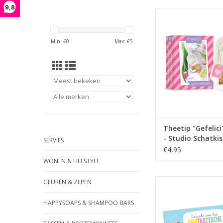
9,8
Formaat: 11,7 cm 
Materiaal: Ker
Gebruik: Een schote
Min: €
0
Max: €
5
gebruikte theez
Bijzonderheden: De 
bedrukt met een afbe
een theezakj
Verpakking: Kar
verpakking met ruimt
tekst.
TOEVOEGEN AAN WI
Theetip "Gefelic
- Studio Schatkis
SERVIES
€4,95
WONEN & LIFESTYLE
Specificatie Omsc
GEUREN & ZEPEN
Kaartsoort: Ansic
Formaat: A6 (10.5 x
HAPPYSOAPS & SHAMPOO BARS
Papiersoort: 400 g
papier