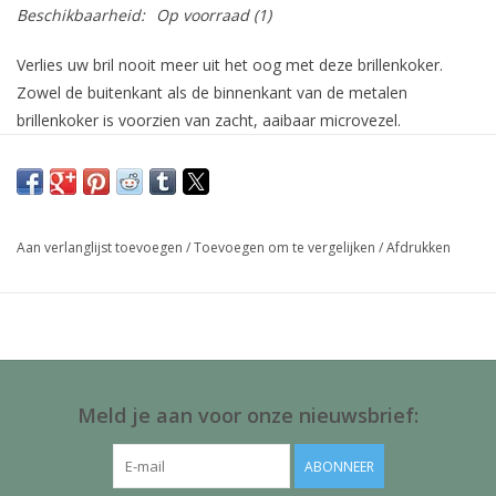
Beschikbaarheid:
Op voorraad
(1)
Verlies uw bril nooit meer uit het oog met deze brillenkoker.
Zowel de buitenkant als de binnenkant van de metalen
brillenkoker is voorzien van zacht, aaibaar microvezel.
Door de sterke klapscharnier sluit de koker stevig af. U hoeft
dus nooit bang te zijn dat uw bril los in uw tas gaat zwerven. Het
bijbehorende microvezel brillendoekje heeft dezelfde print als de
Aan verlanglijst toevoegen
/
Toevoegen om te vergelijken
/
Afdrukken
brillenkoker. Microvezel zorgt voor een krasvrije en streeploze
reiniging van (zonne)brillen en beeldschermen, zonder gebruik
van schoonmaakmiddelen.
Brillenkoker Afmetingen: 16x3,5x6 cm (bxhxd)
Buitenkant koker full color bedrukt microvezel
Meld je aan voor onze nieuwsbrief:
Binnenkant koker zwart microvezel
Brillendoekje Afmetingen: 18x15 cm (Enkelzijdig bedrukt
ABONNEER
microvezel)