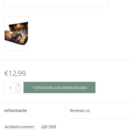
Juf & Meester Cadeaus
Brievenbus Kadootjes
Kadobonnen
Geslaagd!
Merken
€12,99
+
TOEVOEGEN AAN WINKELWAGEN
-
Informatie
Reviews
(0)
Artikelnummer:
GB1309