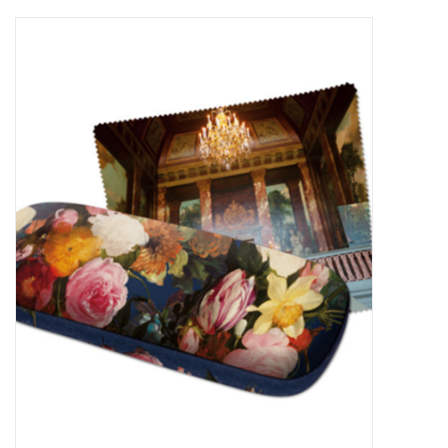
Baby & Kids
Kinderen
Cadeauboeken
Stationery & Gifts
Sieraden
Hebbedingen
Thee, Koffie & wat Lekkers
Wenskaarten