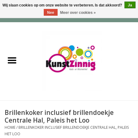
Wij slaan cookies op om onze website te verbeteren. Is dat akkoord?
Ja
Nee
Meer over cookies »
0 Artikelen - €0,00
Home
Servies
Wonen & Lifestyle
Geuren & Zepen
HappySoaps & Shampoo
Bars
Brillenkoker inclusief brillendoekje
Centrale Hal, Paleis het Loo
Tassen & Portemonnees
HOME
/
BRILLENKOKER INCLUSIEF BRILLENDOEKJE CENTRALE HAL, PALEIS
HET LOO