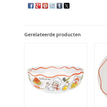
Gerelateerde producten
Deze grote schaal uit de Blond
Me
Amsterdam Pasta collectie is perfect voor
Amst
het serveren van je favoriete pastagerecht
pasta
of salades.
geef
TOEVOEGEN AAN WINKELWAGEN
TO