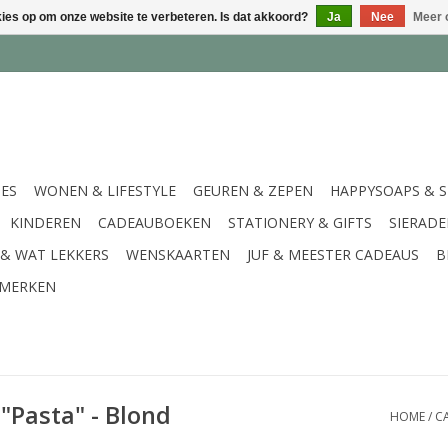
kies op om onze website te verbeteren. Is dat akkoord?
Ja
Nee
Meer 
IES
WONEN & LIFESTYLE
GEUREN & ZEPEN
HAPPYSOAPS & 
KINDEREN
CADEAUBOEKEN
STATIONERY & GIFTS
SIERAD
 & WAT LEKKERS
WENSKAARTEN
JUF & MEESTER CADEAUS
B
MERKEN
"Pasta" - Blond
HOME
/
C