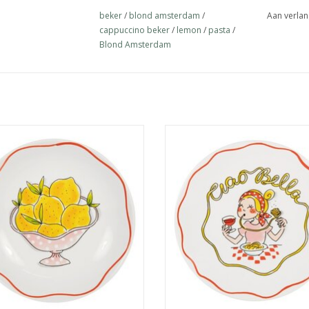
beker
/
blond amsterdam
/
Aan verlan
cappuccino beker
/
lemon
/
pasta
/
Blond Amsterdam
t dit diepe bord uit de Blond
Ciao bella! Met dit 22 cm bord u
erdam Pasta collectie serveer je
Blond Amsterdam Pasta collectie 
 in stijl. Het frisse citroenpatroon
de zonnige sfeer van Italië naar ta
t het bord een rustige, zomerse
speelse illustraties en Italiaanse 
uitstraling.
maken elk eetmoment net een b
vrolijker.
EVOEGEN AAN WINKELWAGEN
TOEVOEGEN AAN WINKELWA