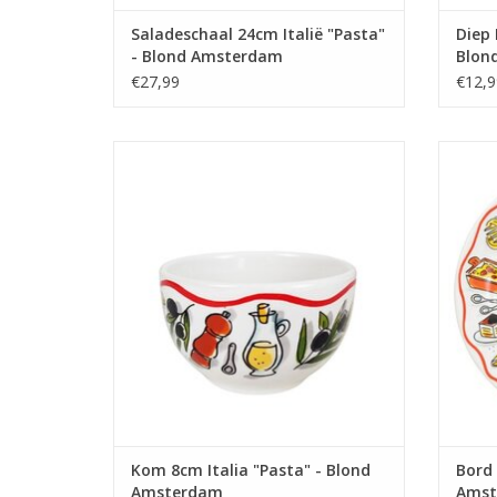
Saladeschaal 24cm Italië "Pasta"
Diep
- Blond Amsterdam
Blon
€27,99
€12,9
Breng de charme van Italië naar je tafel
Breng 
met de Kom "Italia" van Blond Amsterdam.
met
Deze kleine kom is perfect voor het
Amsterd
serveren van dips, sauzen, noten,
met vrol
snoepjes of andere kleine snacks.
de ken
TOEVOEGEN AAN WINKELWAGEN
TO
Kom 8cm Italia "Pasta" - Blond
Bord 
Amsterdam
Amst