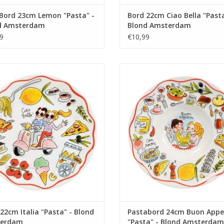
 Bord 23cm Lemon "Pasta" -
Bord 22cm Ciao Bella "Pasta
d Amsterdam
Blond Amsterdam
9
€10,99
de Italiaanse sfeer naar je eettafel
Geniet van je favoriete pastager
 het Bord Ciao Bella van Blond
met het Pasta Bord "Buon Appeti
am. Dit prachtige bord is versierd
Blond Amsterdam. Dit gezellige b
ijke Italiaanse illustraties en straalt
speciaal ontworpen voor
merkende, speelse stijl van Blond
pastaliefhebbers en straalt 
Amsterdam uit.
kenmerkende, speelse stijl van 
Amsterdam uit.
EVOEGEN AAN WINKELWAGEN
TOEVOEGEN AAN WINKELWA
22cm Italia "Pasta" - Blond
Pastabord 24cm Buon Appe
erdam
"Pasta" - Blond Amsterdam