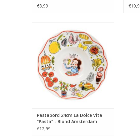
€8,99
€10,9
Geniet van je favoriete pastagerechten
met het Pasta Bord 24 "La Dolce Vita" van
Blond Amsterdam. Dit bord is speciaal
ontworpen voor pastaliefhebbers en
straalt de kenmerkende, speelse stijl van
Blond Amsterdam uit.
TOEVOEGEN AAN WINKELWAGEN
Pastabord 24cm La Dolce Vita
"Pasta" - Blond Amsterdam
€12,99