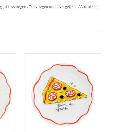
glijst toevoegen
/
Toevoegen om te vergelijken
/
Afdrukken
it de
Geniet van je favoriete pizzastukken met
haal je
het nieuwe pizzabord van Blond
fel. De
Amsterdam. Dit prachtige bord is speciaal
details
ontworpen voor pizzaliefhebbers en
eetje
straalt de kenmerkende, speelse stijl van
Blond Amsterdam uit.
GEN
TOEVOEGEN AAN WINKELWAGEN