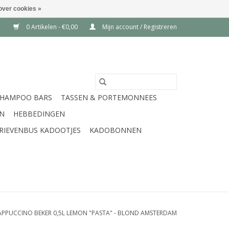
over cookies »
0 Artikelen - €0,00
Mijn account / Registreren
SHAMPOO BARS
TASSEN & PORTEMONNEES
EN
HEBBEDINGEN
RIEVENBUS KADOOTJES
KADOBONNEN
APPUCCINO BEKER 0,5L LEMON "PASTA" - BLOND AMSTERDAM