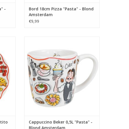
" -
Bord 18cm Pizza "Pasta" - Blond
Amsterdam
€9,99
echten
Begin je dag goed met de Chunky Mug
to" van
0.5L "Cappuccino" van Blond Amsterdam.
ord is
Deze grote mok is perfect voor het
genieten van een heerlijke cappuccino of
de
je favoriete warme drankje.
Blond
TOEVOEGEN AAN WINKELWAGEN
GEN
tito
Cappuccino Beker 0,5L "Pasta" -
Blond Amsterdam