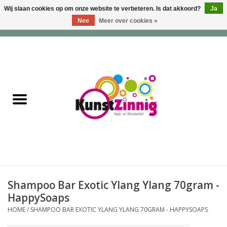
Wij slaan cookies op om onze website te verbeteren. Is dat akkoord?
Ja
Nee
Meer over cookies »
0 Artikelen - €0,00
Home
Servies
Wonen & Lifestyle
Geuren & Zepen
HappySoaps & Shampoo
Bars
Shampoo Bar Exotic Ylang Ylang 70gram -
HappySoaps
Tassen & Portemonnees
HOME
/
SHAMPOO BAR EXOTIC YLANG YLANG 70GRAM - HAPPYSOAPS