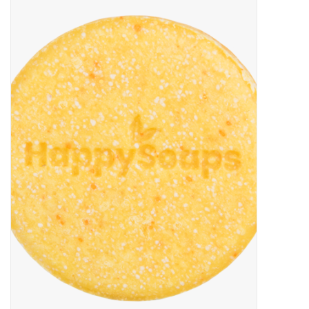
Baby & Kids
Kinderen
Cadeauboeken
Stationery & Gifts
Sieraden
Hebbedingen
Thee, Koffie & wat Lekkers
Wenskaarten