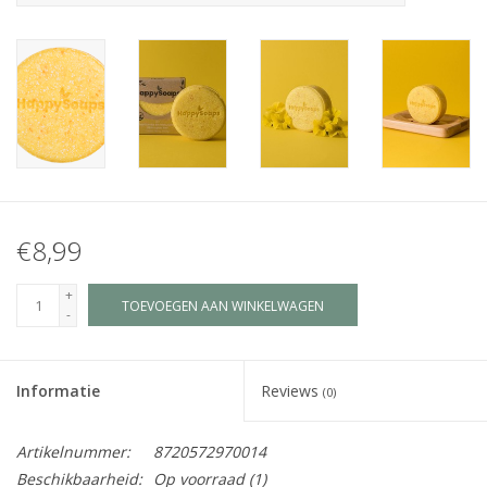
Juf & Meester Cadeaus
Brievenbus Kadootjes
Kadobonnen
Geslaagd!
€8,99
Merken
+
TOEVOEGEN AAN WINKELWAGEN
-
Informatie
Reviews
(0)
Artikelnummer:
8720572970014
Beschikbaarheid:
Op voorraad
(1)