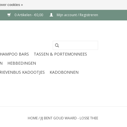
over cookies »
0 Artikelen - €0,00
Mijn account / Registreren
SHAMPOO BARS
TASSEN & PORTEMONNEES
EN
HEBBEDINGEN
RIEVENBUS KADOOTJES
KADOBONNEN
HOME
/
JIJ BENT GOUD WAARD - LOSSE THEE