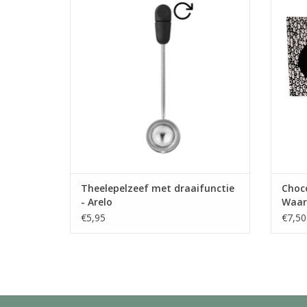
losse thee en ziet er bovendien nog eens
onwe
erg leuk uit.
heerl
Deze l
TOEVOEGEN AAN WINKELWAGEN
1
hoogwa
TO
Theelepelzeef met draaifunctie
Choco
- Arelo
Waard
€5,95
€7,50