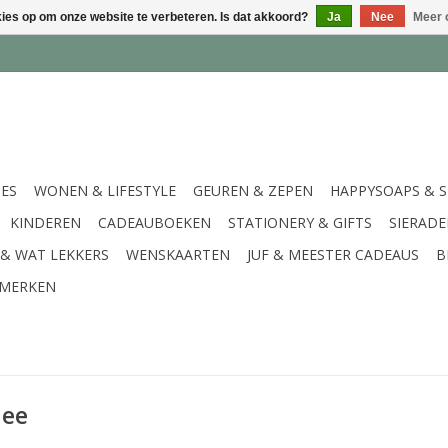
kies op om onze website te verbeteren. Is dat akkoord?
Ja
Nee
Meer 
IES
WONEN & LIFESTYLE
GEUREN & ZEPEN
HAPPYSOAPS & 
KINDEREN
CADEAUBOEKEN
STATIONERY & GIFTS
SIERAD
 & WAT LEKKERS
WENSKAARTEN
JUF & MEESTER CADEAUS
B
MERKEN
hee