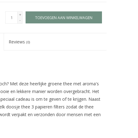
+
TOEVOEGEN AAN WINKELWAGEN
-
Reviews
(0)
 toch? Met deze heerlijke groene thee met aroma's
ooie en lekkere manier worden overgebracht. Het
speciaal cadeau is om te geven of te krijgen. Naast
lk doosje thee 3 papieren filters zodat de thee
 wordt verpakt en verzonden door mensen met een