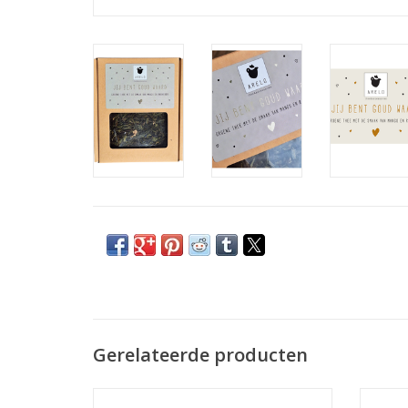
Gerelateerde producten
Dit zeefje is erg handig voor het zetten van
Ji