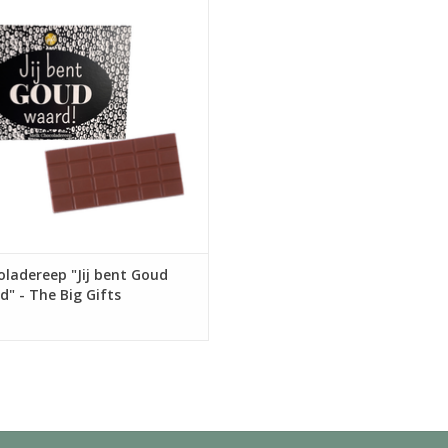
erstaanbare verleiding met deze
ijke Chocoladereep – Goud Waard.
uxueuze traktatie weegt maar liefst
00 gram en bestaat uit 100%
ardige Callebaut melkchocolade.
EVOEGEN AAN WINKELWAGEN
ladereep "Jij bent Goud
" - The Big Gifts