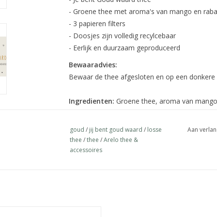
- Groene thee met aroma's van mango en raba
- 3 papieren filters
- Doosjes zijn volledig recylcebaar
- Eerlijk en duurzaam geproduceerd
Bewaaradvies:
Bewaar de thee afgesloten en op een donkere 
Ingredienten:
Groene thee, aroma van mango 
rozenblaadjes, korenbloem bloemblaadjes.
goud
/
jij bent goud waard
/
losse
Aan verlan
thee
/
thee
/
Arelo thee &
accessoires
j bent Goud Waard! Geniet van