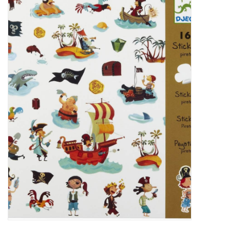
Baby & Kids
Kinderen
Cadeauboeken
Stationery & Gifts
Sieraden
Hebbedingen
Thee, Koffie & wat Lekkers
Wenskaarten