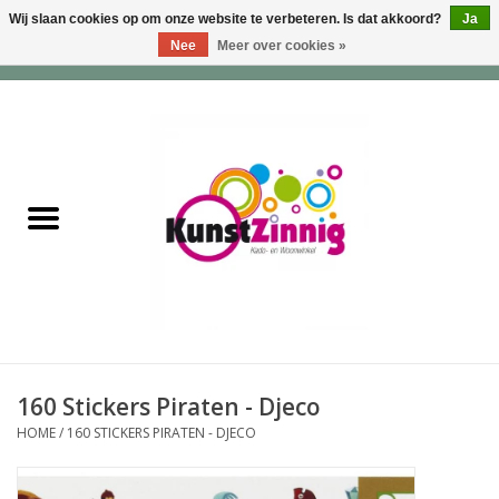
Wij slaan cookies op om onze website te verbeteren. Is dat akkoord?
Ja
Nee
Meer over cookies »
0 Artikelen - €0,00
Home
Servies
Wonen & Lifestyle
Geuren & Zepen
HappySoaps & Shampoo
Bars
160 Stickers Piraten - Djeco
HOME
/
160 STICKERS PIRATEN - DJECO
Tassen & Portemonnees