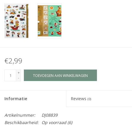
Juf & Meester Cadeaus
Brievenbus Kadootjes
Kadobonnen
Geslaagd!
€2,99
Merken
+
TOEVOEGEN AAN WINKELWAGEN
-
Informatie
Reviews
(0)
Artikelnummer:
DJ08839
Beschikbaarheid:
Op voorraad
(6)