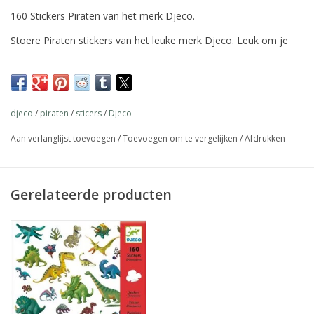
160 Stickers Piraten van het merk Djeco.
Stoere Piraten stickers van het leuke merk Djeco. Leuk om je
knutselwerkjes mee op te vrolijken, maar ook te gebruiken als
beloningsstickers.
Afmetingen verpakking: 21x23 cm
djeco
/
piraten
/
sticers
/
Djeco
Merk: Djeco
Leeftijd: vanaf 4 jaar
Aan verlanglijst toevoegen
/
Toevoegen om te vergelijken
/
Afdrukken
Gerelateerde producten