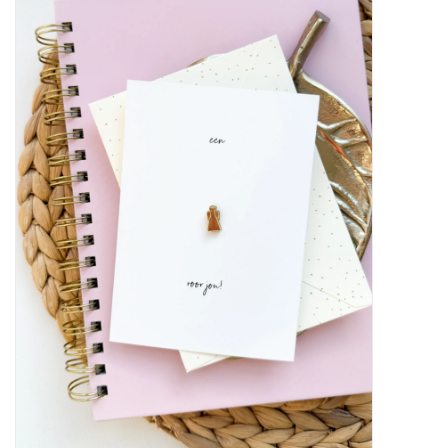
Baby & Kids
Kinderen
Cadeauboeken
Stationery & Gifts
Sieraden
Hebbedingen
Thee, Koffie & wat Lekkers
Wenskaarten