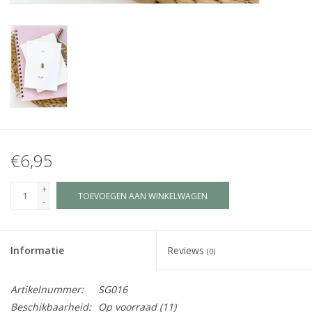
Juf & Meester Cadeaus
Brievenbus Kadootjes
Kadobonnen
Geslaagd!
€6,95
Merken
+
TOEVOEGEN AAN WINKELWAGEN
-
Informatie
Reviews
(0)
Artikelnummer:
SG016
Beschikbaarheid:
Op voorraad
(11)