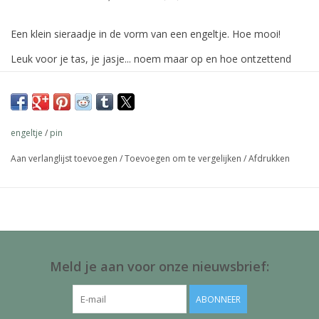
Een klein sieraadje in de vorm van een engeltje. Hoe mooi!
Leuk voor je tas, je jasje... noem maar op en hoe ontzettend
leuk om als kadootje te geven. De pins zijn van mooie kwaliteit
en zijn echt een lief klein sieraadje. We zijn er helemaal verliefd
op!
engeltje
/
pin
Op de achterkant van dit stevige A6 kaartje kan je een leuke
boodschap schrijven en je krijgt er een envelop bij!
Aan verlanglijst toevoegen
/
Toevoegen om te vergelijken
/
Afdrukken
Afmeting: 1,5 cm | Materiaal; Metaal
Meld je aan voor onze nieuwsbrief:
ABONNEER