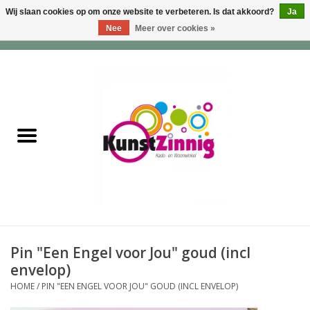
Wij slaan cookies op om onze website te verbeteren. Is dat akkoord?
Ja
Nee
Meer over cookies »
0 Artikelen - €0,00
Home
Servies
Wonen & Lifestyle
Geuren & Zepen
HappySoaps & Shampoo
Bars
Pin "Een Engel voor Jou" goud (incl
envelop)
Tassen & Portemonnees
HOME
/
PIN "EEN ENGEL VOOR JOU" GOUD (INCL ENVELOP)